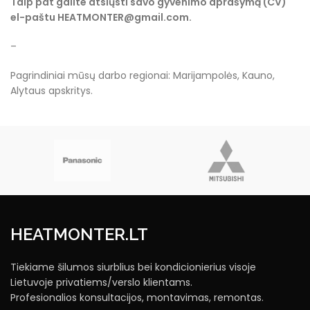
Taip pat galite atsiųsti savo gyvenimo aprašymą (CV)
el-paštu HEATMONTER@gmail.com.
–
Pagrindiniai mūsų darbo regionai: Marijampolės, Kauno,
Alytaus apskritys.
HEATMONTER.LT
Tiekiame šilumos siurblius bei kondicionierius visoje
Lietuvoje privatiems/verslo klientams.
Profesionalios konsultacijos, montavimas, remontas.