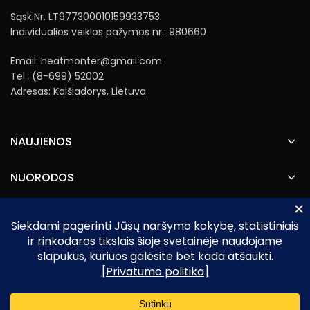
Sąsk.Nr. LT977300010159933753
Individualios veiklos pažymos nr.: 980660
Email: heatmonter@gmail.com
Tel.: (8-699) 52002
Adresas: Kaišiadorys, Lietuva
NAUJIENOS
NUORODOS
Heatmonter.lt