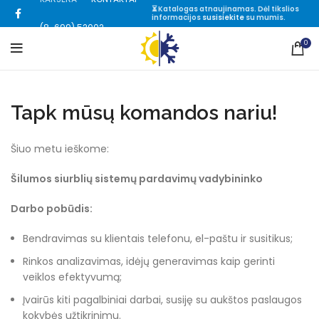
⏳ Katalogas atnaujinamas. Dėl tikslios
informacijos
susisiekite
su mumis.
(8-699) 52002
0
Tapk mūsų komandos nariu!
Šiuo metu ieškome:
Šilumos siurblių sistemų pardavimų vadybininko
Darbo pobūdis:
Bendravimas su klientais telefonu, el-paštu ir susitikus;
Rinkos analizavimas, idėjų generavimas kaip gerinti
veiklos efektyvumą;
Įvairūs kiti pagalbiniai darbai, susiję su aukštos paslaugos
kokybės užtikrinimu.