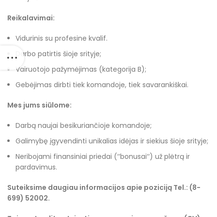
Reikalavimai:
Vidurinis su profesine kvalif.
Darbo patirtis šioje srityje;
Vairuotojo pažymėjimas (kategorija B);
Gebėjimas dirbti tiek komandoje, tiek savarankiškai.
Mes jums siūlome:
Darbą naujai besikuriančioje komandoje;
Galimybę įgyvendinti unikalias idėjas ir siekius šioje srityje;
Neribojami finansiniai priedai (‘‘bonusai‘‘) už plėtrą ir
pardavimus.
Suteiksime daugiau informacijos apie poziciją Tel.: (8-
699) 52002.