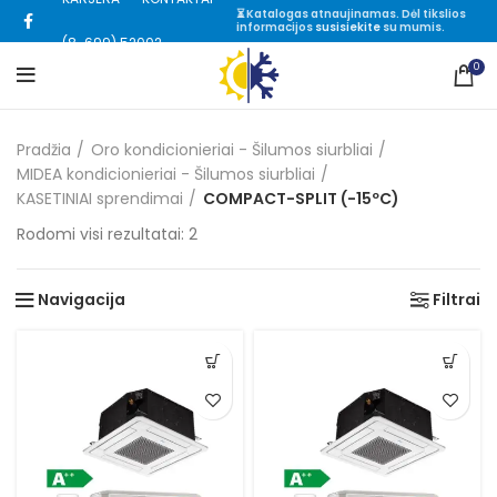
⏳ Katalogas atnaujinamas. Dėl tikslios
informacijos
susisiekite
su mumis.
(8-699) 52002
0
Pradžia
Oro kondicionieriai - Šilumos siurbliai
MIDEA kondicionieriai - Šilumos siurbliai
KASETINIAI sprendimai
COMPACT-SPLIT (-15ºC)
Rūšiuojama
Rodomi visi rezultatai: 2
pagal
kainą:
Navigacija
Filtrai
nuo
mažos
iki
didelės