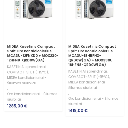
MIDEA Kasetinis Compact
MIDEA Kasetinis Compact
Split Oro kondicionierius
Split Oro kondicionierius
MCA3U-12FNXD0 + MOX230-
MCA3U-18HRFNX-
12HFN8-QRD0W(GA)
QRD0W(GA) + MOX330U-
18HFN8-QRD0W(GA)
KASETINIAI sprendimai
,
KASETINIAI sprendimai
,
COMPACT-SPLIT (-15ºC)
,
COMPACT-SPLIT (-15ºC)
,
MIDEA kondicionieriai -
MIDEA kondicionieriai -
Šilumos siurbliai
Šilumos siurbliai
,
,
Oro kondicionieriai - Šilumos
Oro kondicionieriai - Šilumos
siurbliai
siurbliai
1285,00
€
1418,00
€