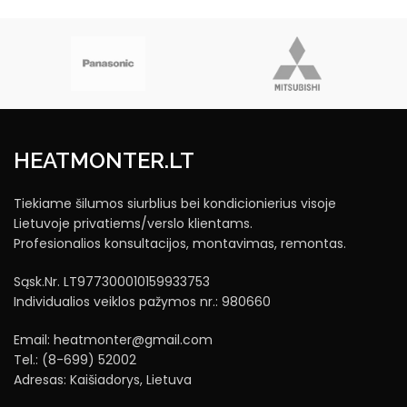
HEATMONTER.LT
Tiekiame šilumos siurblius bei kondicionierius visoje
Lietuvoje privatiems/verslo klientams.
Profesionalios konsultacijos, montavimas, remontas.
Sąsk.Nr. LT977300010159933753
Individualios veiklos pažymos nr.: 980660
Email: heatmonter@gmail.com
Tel.: (8-699) 52002
Adresas: Kaišiadorys, Lietuva