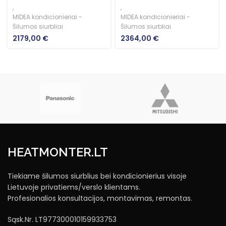
,
,
MIDEA kondicionieriai -
MIDEA kondicionieriai -
Šilumos siurbliai
Šilumos siurbliai
2179,00
€
2364,00
€
HEATMONTER.LT
Tiekiame šilumos siurblius bei kondicionierius visoje
Lietuvoje privatiems/verslo klientams.
Profesionalios konsultacijos, montavimas, remontas.
Sąsk.Nr. LT977300010159933753