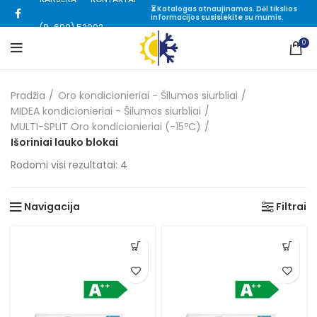
⏳ Katalogas atnaujinamas. Dėl tikslios
informacijos
susisiekite
su mumis.
(8-699) 52002
0
Pradžia
Oro kondicionieriai - Šilumos siurbliai
MIDEA kondicionieriai - Šilumos siurbliai
MULTI-SPLIT Oro kondicionieriai (-15ºC)
Išoriniai lauko blokai
Rūšiuojama
Rodomi visi rezultatai: 4
pagal
kainą:
Navigacija
Filtrai
nuo
mažos
iki
didelės