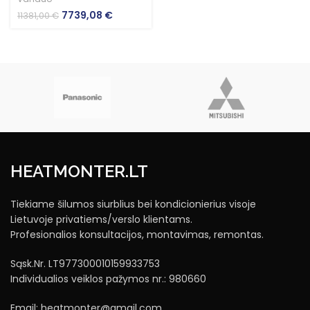
Original
Current
7739,08
€
11381,00
€
price
price
was:
is:
11381,00 €.
7739,08 €.
HEATMONTER.LT
Tiekiame šilumos siurblius bei kondicionierius visoje
Lietuvoje privatiems/verslo klientams.
Profesionalios konsultacijos, montavimas, remontas.
Sąsk.Nr. LT977300010159933753
Individualios veiklos pažymos nr.: 980660
Email: heatmonter@gmail.com