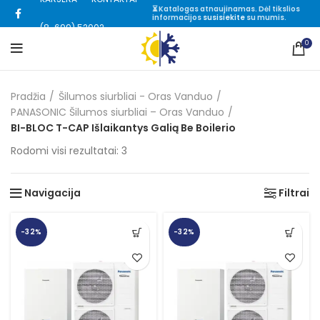
⏳ Katalogas atnaujinamas. Dėl tikslios
informacijos
susisiekite
su mumis.
(8-699) 52002
0
Pradžia
Šilumos siurbliai - Oras Vanduo
PANASONIC Šilumos siurbliai – Oras Vanduo
BI-BLOC T-CAP Išlaikantys Galią Be Boilerio
Rūšiuojama
Rodomi visi rezultatai: 3
pagal
kainą:
Navigacija
Filtrai
nuo
mažos
iki
-32%
-32%
didelės