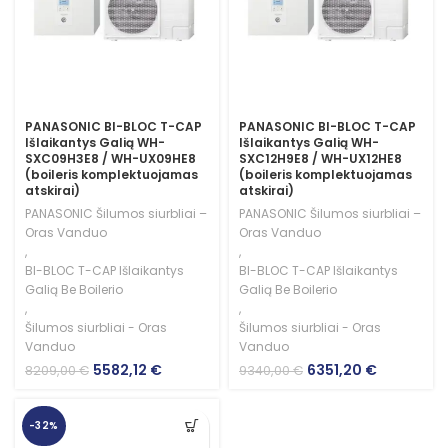
PANASONIC BI-BLOC T-CAP
PANASONIC BI-BLOC T-CAP
Išlaikantys Galią WH-
Išlaikantys Galią WH-
SXC09H3E8 / WH-UX09HE8
SXC12H9E8 / WH-UX12HE8
(boileris komplektuojamas
(boileris komplektuojamas
atskirai)
atskirai)
PANASONIC Šilumos siurbliai –
PANASONIC Šilumos siurbliai –
Oras Vanduo
Oras Vanduo
,
,
BI-BLOC T-CAP Išlaikantys
BI-BLOC T-CAP Išlaikantys
Galią Be Boilerio
Galią Be Boilerio
,
,
Šilumos siurbliai - Oras
Šilumos siurbliai - Oras
Vanduo
Vanduo
Original
Current
Original
Current
5582,12
€
6351,20
€
8209,00
€
9340,00
€
price
price
price
price
was:
is:
was:
is:
8209,00 €.
5582,12 €.
9340,00 €.
6351,20 €.
-32%