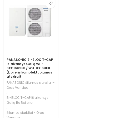
PANASONIC BI-BLOC T-CAP
Išlaikantys Galią WH-
SXC16H9E8 / WH-UX16HE8
(boileris komplektuojamas
atskirai)
PANASONIC Šilumos siurbliai –
Oras Vanduo
,
BI-BLOC T-CAP Išlaikantys
Galią Be Boilerio
,
Šilumos siurbliai - Oras
Vanduo