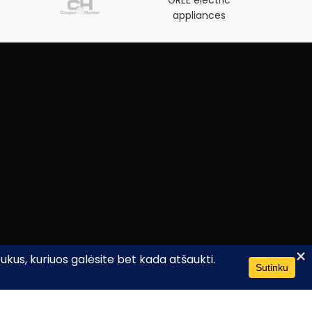
GREE electric
appliances