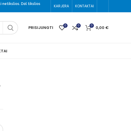
 netikslios. Dėl tikslios
KARJERA
KONTAKTAI
(8-699) 52002
0
0
0
PRISIJUNGTI
0,00
€
TAI
o