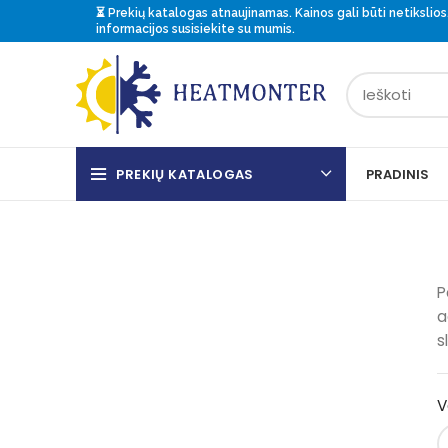
⏳ Prekių katalogas atnaujinamas. Kainos gali būti netikslios.
informacijos
susisiekite
su mumis.
PREKIŲ KATALOGAS
PRADINIS
P
a
s
V