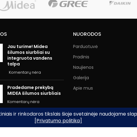
NOS
NUORODOS
Jau turime! Midea
Parduotuvė
šilumos siurbliai su
Pradinis
integruota vandens
talpa
Naujienos
Komentarų nėra
Galerija
Pradedame prekybą
Apie mus
MIDEA šilumos siurbliais
Komentarų nėra