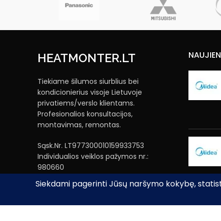
ectric
nces
NAUJIE
HEATMONTER.LT
Tiekiame šilumos siurblius bei
kondicionierius visoje Lietuvoje
privatiems/verslo klientams.
Profesionalios konsultacijos,
montavimas, remontas.
Sąsk.Nr. LT977300010159933753
Individualios veiklos pažymos nr.:
980660
Email: heatmonter@gmail.com
Tel.: (8-699) 52002
Adresas: Kaišiadorys, Lietuva