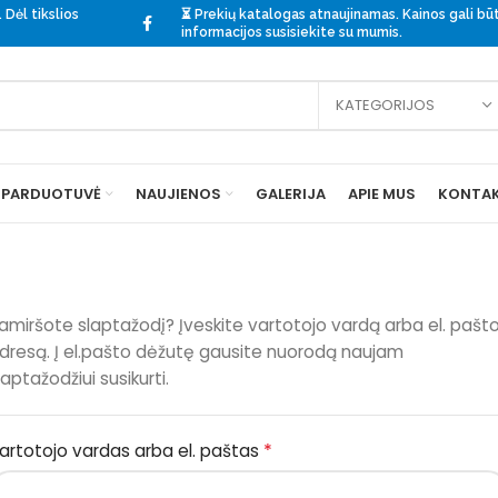
 Dėl tikslios
⏳ Prekių katalogas atnaujinamas. Kainos gali būti
informacijos
susisiekite
su mumis.
KATEGORIJOS
PARDUOTUVĖ
NAUJIENOS
GALERIJA
APIE MUS
KONTAK
amiršote slaptažodį? Įveskite vartotojo vardą arba el. pašt
dresą. Į el.pašto dėžutę gausite nuorodą naujam
laptažodžiui susikurti.
*
Privalomas
artotojo vardas arba el. paštas