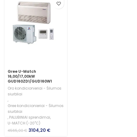
Gree U-Match
16,00/17,00kW
GUD160ZD1/GUD160W1
Oro kondicionieriai - Šilumos
siurbliai
,
Gree kondicionieriai - Šilumos
siurbliai
,
PALUBINIAI sprendimai
,
U-MATCH (-20˚C)
Original
Current
3104,20
€
4565,00
€
price
price