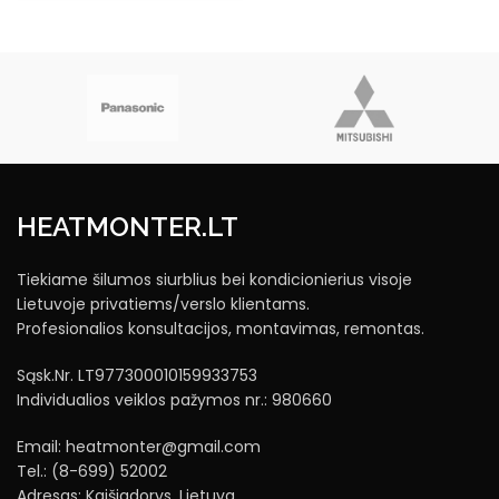
was:
is:
 €.
4565,00 €.
3104,20 €.
HEATMONTER.LT
Tiekiame šilumos siurblius bei kondicionierius visoje
Lietuvoje privatiems/verslo klientams.
Profesionalios konsultacijos, montavimas, remontas.
Sąsk.Nr. LT977300010159933753
Individualios veiklos pažymos nr.: 980660
Email: heatmonter@gmail.com
Tel.: (8-699) 52002
Adresas: Kaišiadorys, Lietuva