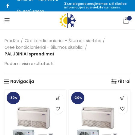
⏳ Katalogas atnaujinamas. Dėl tikslios
informacijos
susisiekite
su mumis.
(8-699) 52002
0
Pradžia
Oro kondicionieriai - Šilumos siurbliai
Gree kondicionieriai - Šilumos siurbliai
PALUBINIAI sprendimai
Rūšiuojama
Rodomi visi rezultatai: 5
pagal
kainą:
Navigacija
Filtrai
nuo
mažos
iki
-30%
-30%
didelės