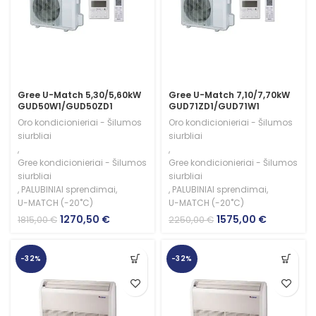
Gree U-Match 5,30/5,60kW
Gree U-Match 7,10/7,70kW
GUD50W1/GUD50ZD1
GUD71ZD1/GUD71W1
Oro kondicionieriai - Šilumos
Oro kondicionieriai - Šilumos
siurbliai
siurbliai
,
,
Gree kondicionieriai - Šilumos
Gree kondicionieriai - Šilumos
siurbliai
siurbliai
,
PALUBINIAI sprendimai
,
,
PALUBINIAI sprendimai
,
U-MATCH (-20˚C)
U-MATCH (-20˚C)
Original
Current
Original
Current
1270,50
€
1575,00
€
1815,00
€
2250,00
€
price
price
price
price
was:
is:
was:
is:
1815,00 €.
1270,50 €.
2250,00 €.
1575,00 €.
-32%
-32%