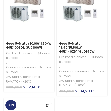
Gree U-Match 10,00/11,50kW
Gree U-Match
GUD100ZD1/GUD100W1
13,40/15,50kW
GUD140ZD1/GUD140W1
Oro kondicionieriai - Šilumos
Oro kondicionieriai - Šilumos
siurbliai
siurbliai
,
,
Gree kondicionieriai - Šilumos
Gree kondicionieriai - Šilumos
siurbliai
siurbliai
,
PALUBINIAI sprendimai
,
,
PALUBINIAI sprendimai
,
U-MATCH (-20˚C)
U-MATCH (-20˚C)
Original
Current
2512,60
€
3695,00
€
Original
Current
2934,20
€
price
price
4315,00
€
price
price
was:
is:
was:
is:
3695,00 €.
2512,60 €.
4315,00 €.
2934,20 €
-32%