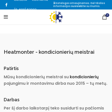
⏳ Katalogas atnaujinamas. Dėl tikslios
informacijos
susisiekite
su mumis.
(8-699) 52002
0
Heatmonter - kondicionierių meistrai
Patirtis
Mūsų kondicionierių meistrai su
kondicionierių
pajungimu ir montavimu dirba nuo 2015 – tų metų.
Darbas
Per šį darbo laikotarpį teko susidurti su pačiomis