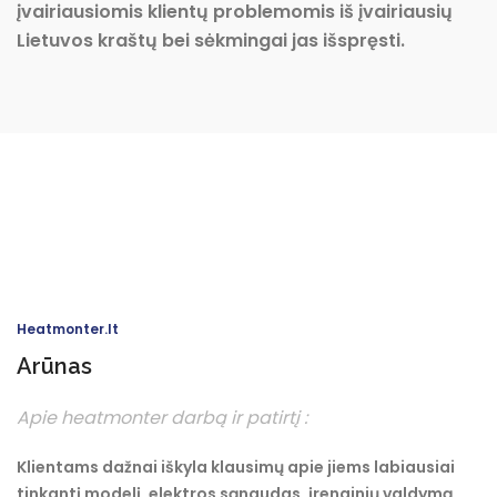
įvairiausiomis klientų problemomis iš įvairiausių
Lietuvos kraštų bei sėkmingai jas išspręsti.
Heatmonter.lt
Arūnas
Apie heatmonter darbą ir patirtį :
Klientams dažnai iškyla klausimų apie jiems labiausiai
tinkantį modelį, elektros sąnaudas, įrenginių valdymą,