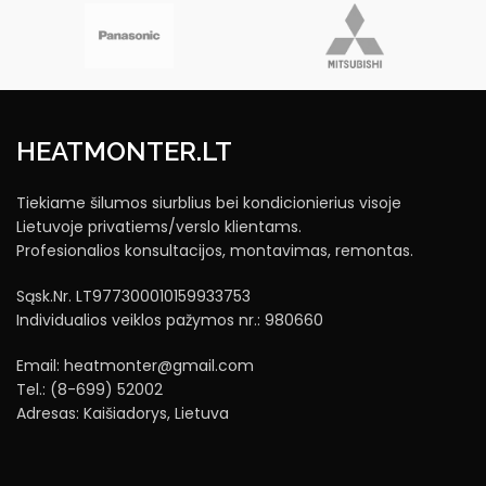
HEATMONTER.LT
Tiekiame šilumos siurblius bei kondicionierius visoje
Lietuvoje privatiems/verslo klientams.
Profesionalios konsultacijos, montavimas, remontas.
Sąsk.Nr. LT977300010159933753
Individualios veiklos pažymos nr.: 980660
Email: heatmonter@gmail.com
Tel.: (8-699) 52002
Adresas: Kaišiadorys, Lietuva