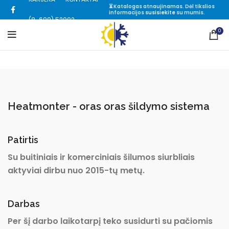
⏳ Katalogas atnaujinamas. Dėl tikslios
informacijos
susisiekite
su mumis.
(8-699) 52002
0
Heatmonter - oras oras šildymo sistema
Patirtis
Su buitiniais ir komerciniais šilumos siurbliais
aktyviai dirbu nuo 2015-tų metų.
Darbas
Per šį darbo laikotarpį teko susidurti su pačiomis