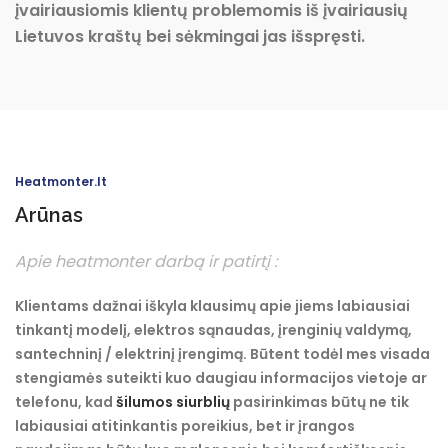
įvairiausiomis klientų problemomis iš įvairiausių
Lietuvos kraštų bei sėkmingai jas išspręsti.
Heatmonter.lt
Arūnas
Apie heatmonter darbą ir patirtį :
Klientams dažnai iškyla klausimų apie jiems labiausiai
tinkantį modelį, elektros sąnaudas, įrenginių valdymą,
santechninį / elektrinį įrengimą. Būtent todėl mes visada
stengiamės suteikti kuo daugiau informacijos vietoje ar
telefonu, kad
šilumos siurblių
pasirinkimas būtų ne tik
labiausiai atitinkantis poreikius, bet ir įrangos