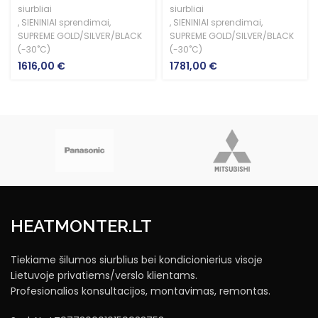
siurbliai
siurbliai
,
SIENINIAI sprendimai
,
,
SIENINIAI sprendimai
,
SUPREME GOLD/SILVER/BLACK
SUPREME GOLD/SILVER/BLACK
(-30˚C)
(-30˚C)
1616,00
€
1781,00
€
HEATMONTER.LT
Tiekiame šilumos siurblius bei kondicionierius visoje
Lietuvoje privatiems/verslo klientams.
Profesionalios konsultacijos, montavimas, remontas.