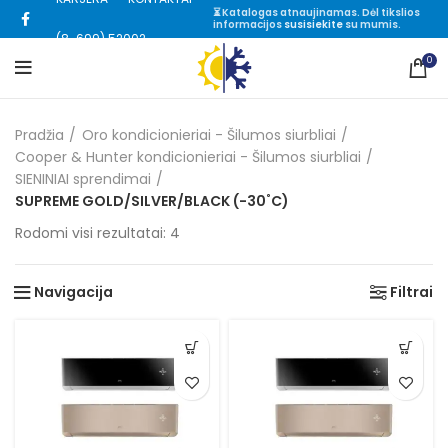
⏳ Katalogas atnaujinamas. Dėl tikslios
informacijos
susisiekite
su mumis.
(8-699) 52002
0
Pradžia
Oro kondicionieriai - Šilumos siurbliai
Cooper & Hunter kondicionieriai - Šilumos siurbliai
SIENINIAI sprendimai
SUPREME GOLD/SILVER/BLACK (-30˚C)
Rūšiuojama
Rodomi visi rezultatai: 4
pagal
kainą:
Navigacija
Filtrai
nuo
mažos
iki
didelės