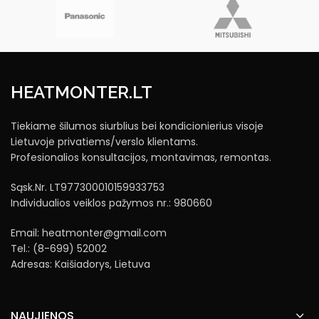
HEATMONTER.LT
Tiekiame šilumos siurblius bei kondicionierius visoje
Lietuvoje privatiems/verslo klientams.
Profesionalios konsultacijos, montavimas, remontas.
Sąsk.Nr. LT977300010159933753
Individualios veiklos pažymos nr.: 980660
Email: heatmonter@gmail.com
Tel.: (8-699) 52002
Adresas: Kaišiadorys, Lietuva
NAUJIENOS