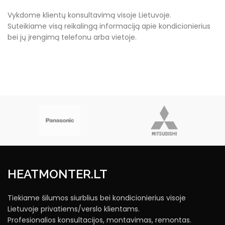
Vykdome klientų konsultavimą visoje Lietuvoje.
Suteikiame visą reikalingą informaciją apie kondicionierius
bei jų įrengimą telefonu arba vietoje.
HEATMONTER.LT
Tiekiame šilumos siurblius bei kondicionierius visoje
Lietuvoje privatiems/verslo klientams.
Profesionalios konsultacijos, montavimas, remontas.