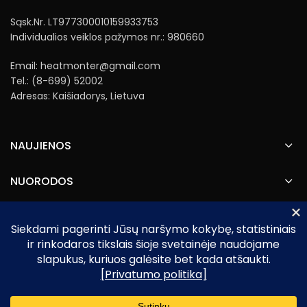
Sąsk.Nr. LT977300010159933753
Individualios veiklos pažymos nr.: 980660
Email: heatmonter@gmail.com
Tel.: (8-699) 52002
Adresas: Kaišiadorys, Lietuva
NAUJIENOS
NUORODOS
Heatmonter.lt