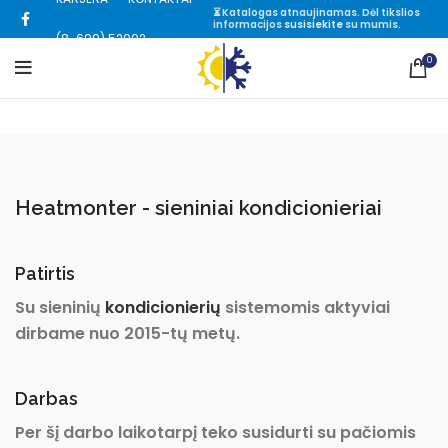
⏳ Katalogas atnaujinamas. Dėl tikslios
informacijos
susisiekite
su mumis.
(8-699) 52002
0
Heatmonter - sieniniai kondicionieriai
Patirtis
Su sieninių
kondicionierių
sistemomis aktyviai
dirbame nuo 2015-tų metų.
Darbas
Per šį darbo laikotarpį teko susidurti su pačiomis