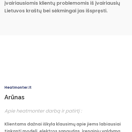
įvairiausiomis klientų problemomis iš įvairiausių
Lietuvos kraštų bei sėkmingai jas išspręsti.
Heatmonter.lt
Arūnas
Apie heatmonter darbą ir patirtį :
Klientams dažnai iškyla klausimų apie jiems labiausiai
tinkantį modelį, elektros sąnaudas, įrenginių valdymą,