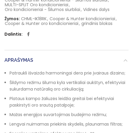
Cooper & Hunter kondicionieriai - Šilumos siurbliai
,
MULTI-SPLIT Oro kondicionieriai
,
Oro kondicionieriai - Šilumos siurbliai
,
Vidinės dalys
Žymos:
CHML-IK18RK
,
Cooper & Hunter kondicionieriai
,
Cooper & Hunter oro kondicionieriai
,
grindinis blokas
Dalintis
APRAŠYMAS
Patraukli išvaizda harmoningai dera prie įvairaus dizaino;
Šildymo režimu šiluma kyla vertikaliai aukštyn, efektyviai
sukurdama natūralią oro cirkuliaciją;
Plataus kampo žaliuzės leidžia greitai bei efektyviai
paskirstyti oro srautą patalpoje;
Mažas energijos suvartojimas budėjimo režimu;
Lengvai nuimamas priekinis skydelis, plaunamas filtras;