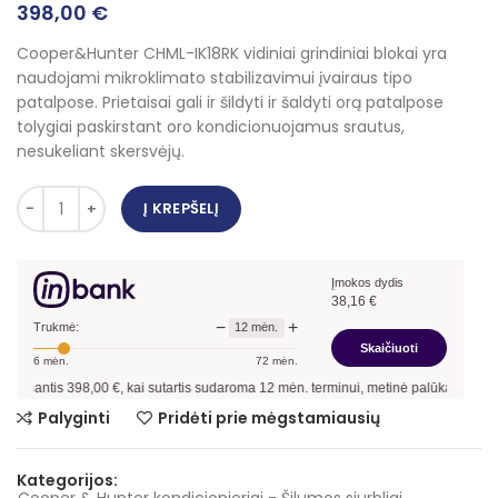
398,00
€
Cooper&Hunter CHML-IK18RK vidiniai grindiniai blokai yra
naudojami mikroklimato stabilizavimui įvairaus tipo
patalpose. Prietaisai gali ir šildyti ir šaldyti orą patalpose
tolygiai paskirstant oro kondicionuojamus srautus,
nesukeliant skersvėjų.
Į KREPŠELĮ
Įmokos dydis
38,16
€
−
+
12
mėn.
Trukmė:
Skaičiuoti
6
mėn.
72
mėn.
tis
398,00
€, kai sutartis sudaroma
12
mėn. terminui, metinė palūkanų norma –
13,
Palyginti
Pridėti prie mėgstamiausių
Kategorijos: