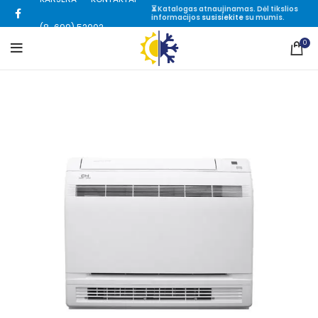
⏳ Katalogas atnaujinamas. Dėl tikslios
informacijos
susisiekite
su mumis.
(8-699) 52002
0