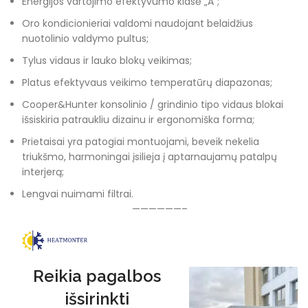
Energijos vartojimo efektyvumo klasė „A“;
Oro kondicionieriai valdomi naudojant belaidžius
nuotolinio valdymo pultus;
Tylus vidaus ir lauko blokų veikimas;
Platus efektyvaus veikimo temperatūrų diapazonas;
Cooper&Hunter konsolinio / grindinio tipo vidaus blokai
išsiskiria patraukliu dizainu ir ergonomiška forma;
Prietaisai yra patogiai montuojami, beveik nekelia
triukšmo, harmoningai įsilieja į aptarnaujamų patalpų
interjerą;
Lengvai nuimami filtrai.
——————–
Reikia pagalbos
išsirinkti