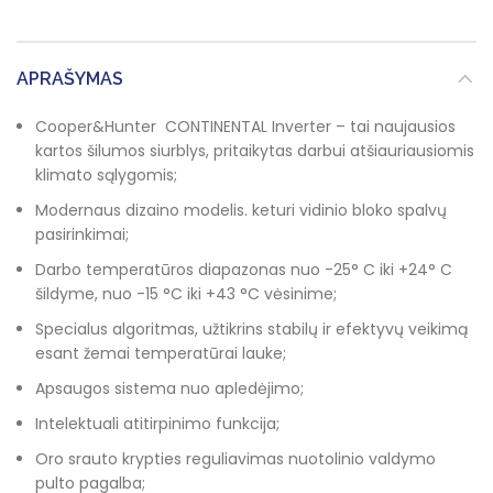
APRAŠYMAS
Cooper&Hunter CONTINENTAL Inverter – tai naujausios
kartos šilumos siurblys, pritaikytas darbui atšiauriausiomis
klimato sąlygomis;
Modernaus dizaino modelis. keturi vidinio bloko spalvų
pasirinkimai;
Darbo temperatūros diapazonas nuo -25° C iki +24° C
šildyme, nuo -15 °C iki +43 °C vėsinime;
Specialus algoritmas, užtikrins stabilų ir efektyvų veikimą
esant žemai temperatūrai lauke;
Apsaugos sistema nuo apledėjimo;
Intelektuali atitirpinimo funkcija;
Oro srauto krypties reguliavimas nuotolinio valdymo
pulto pagalba;