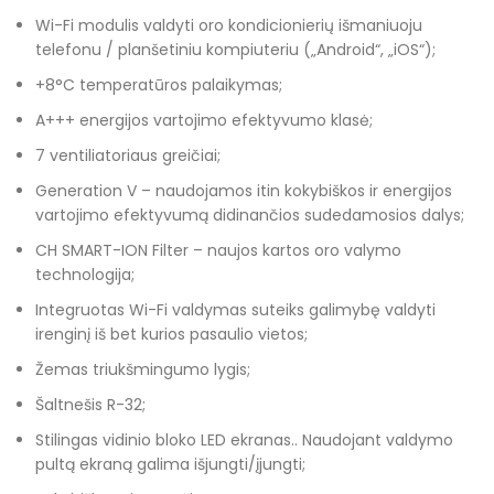
Wi-Fi modulis valdyti oro kondicionierių išmaniuoju
telefonu / planšetiniu kompiuteriu („Android“, „iOS“);
+8°C temperatūros palaikymas;
A+++ energijos vartojimo efektyvumo klasė;
7 ventiliatoriaus greičiai;
Generation V – naudojamos itin kokybiškos ir energijos
vartojimo efektyvumą didinančios sudedamosios dalys;
CH SMART-ION Filter – naujos kartos oro valymo
technologija;
Integruotas Wi-Fi valdymas suteiks galimybę valdyti
irenginį iš bet kurios pasaulio vietos;
Žemas triukšmingumo lygis;
Šaltnešis R-32;
Stilingas vidinio bloko LED ekranas.. Naudojant valdymo
pultą ekraną galima išjungti/įjungti;