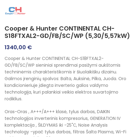
Cooper & Hunter CONTINENTAL CH-
S18FTXAL2-GD/FB/SC/WP (5,30/5,57kW)
1340,00
€
Cooper & Hunter CONTINENTAL CH-S18FTXAL2-
GD/FB/SC/WP sieniniai sprendimai pasižymi aukštomis
techninėmis charakteristikomis ir šiuolaikišku dizainu.
Galimos įrenginių spalvos: Balta, Auksinė, Pilka, Juoda. Oro
kondicionieriuje įdiegta inverterio galios valdymo
technologija, kuri palankiai veikia elektros suvartojimo
rodiklius.
Oras-Oras , А+++/A+++ klasė, tylus darbas, DAIKIN
technologijos inverterinis kompresorius, GENERATION IV
komplektacija , ŠILDYMAS iki -25˚С, Noise Analysis
technology -ypač tylus darbas, filtras Šalta Plasma, Wi-Fi