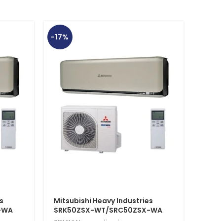
-17%
-17%
s
Mitsubishi Heavy Industries
Mits
-WA
SRK50ZSX-WT/SRC50ZSX-WA
SRK