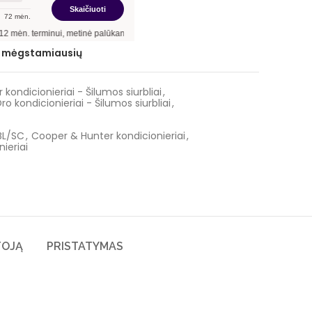
Skaičiuoti
72
mėn.
i, metinė palūkanų norma –
12,90
%
, sutarties sudarymo mokestis -
3,00
%, mėnesio
ie mėgstamiausių
kondicionieriai - Šilumos siurbliai
,
ro kondicionieriai - Šilumos siurbliai
,
BL/SC
,
Cooper & Hunter kondicionieriai
,
ieriai
TOJĄ
PRISTATYMAS