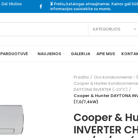
 Dėl tikslios
⏳ Prekių katalogas atnaujinamas. Kainos gali būti
informacijos
susisiekite
su mumis.
KATEGORIJOS
PARDUOTUVĖ
NAUJIENOS
GALERIJA
APIE MUS
KONTAK
Pradžia
Oro kondicionieriai - Š
Cooper & Hunter kondicionieriai 
DAYTONA INVERTER (-23˚C)
Cooper & Hunter DAYTONA IN
(7,0/7,4kW)
Cooper & H
INVERTER C