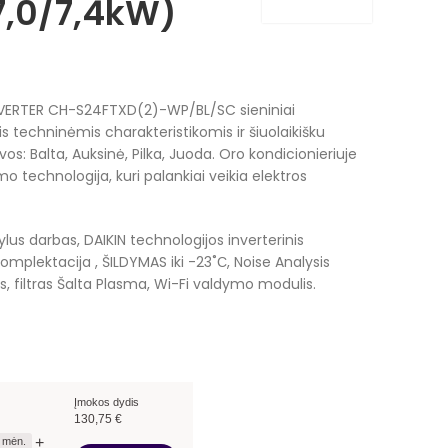
7,0/7,4kW)
VERTER CH-S24FTXD(2)-WP/BL/SC sieniniai
 techninėmis charakteristikomis ir šiuolaikišku
vos: Balta, Auksinė, Pilka, Juoda. Oro kondicionieriuje
mo technologija, kuri palankiai veikia elektros
lus darbas, DAIKIN technologijos inverterinis
mplektacija , ŠILDYMAS iki -23˚С, Noise Analysis
, filtras Šalta Plasma, Wi-Fi valdymo modulis.
Įmokos dydis
130,75
€
+
mėn.