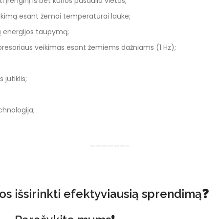
įrenginį iš bet kurios pasaulio vietos;
veikimą esant žemai temperatūrai lauke;
ų energijos taupymą;
ompresoriaus veikimas esant žemiems dažniams (1 Hz);
utiklis;
hnologija;
——————–
s išsirinkti efektyviausią sprendimą❓