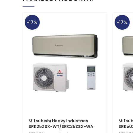
-17%
-17%
Mitsubishi Heavy Industries
Mitsub
SRK25ZSX-WT/SRC25ZSX-WA
SRK50