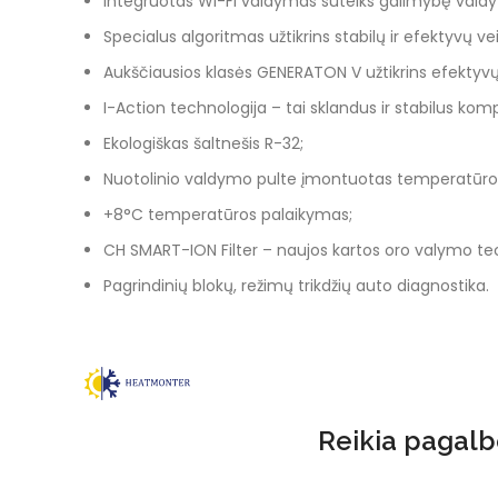
Integruotas Wi-Fi valdymas suteiks galimybę valdyti 
Specialus algoritmas užtikrins stabilų ir efektyvų 
Aukščiausios klasės GENERATON V užtikrins efektyv
I-Action technologija – tai sklandus ir stabilus k
Ekologiškas šaltnešis R-32;
Nuotolinio valdymo pulte įmontuotas temperatūros j
+8°C temperatūros palaikymas;
CH SMART-ION Filter – naujos kartos oro valymo tec
Pagrindinių blokų, režimų trikdžių auto diagnostika.
Reikia pagalbo