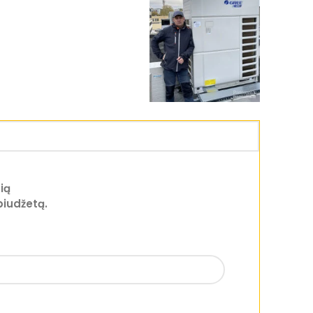
ią
biudžetą.