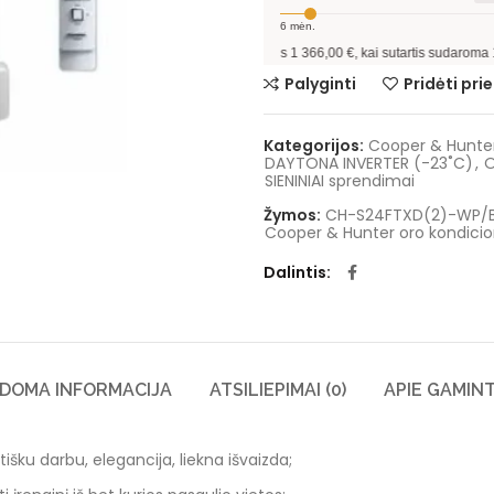
6
mėn.
Pavyzdžiui, skolinantis
1 366,00
€, kai sutartis sudaroma
12
mėn. terminu
Palyginti
Pridėti pr
Kategorijos:
Cooper & Hunter 
DAYTONA INVERTER (-23˚C)
,
O
SIENINIAI sprendimai
Žymos:
CH-S24FTXD(2)-WP/
Cooper & Hunter oro kondicion
Dalintis
LDOMA INFORMACIJA
ATSILIEPIMAI (0)
APIE GAMIN
šku darbu, elegancija, liekna išvaizda;