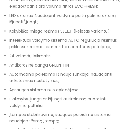
nano filtras, elektretinis dulkių filtras, katechininis filtras,
elektrostatinis oro valymo filtras ECO-FRESH;
LED ekranas. Naudojant valdymo pultą galima ekraną
išjungti/įjungti;
Kokybiško miego režimas SLЕЕР (keletas variantų);
Intelektuali valdymo sistema AUTO reguliuoja režimus
priklausomai nuo esamos temperatūros patalpoje;
24 valandų laikmatis;
Antikorozinė danga GREEN-FIN;
Automatinio paleidimo iš naujo funkcija, naudojanti
ankstesnius nustatymus;
Apsaugos sistema nuo apledėjimo;
Galimybė įjungti ar išjungti atitirpinimą nuotoliniu
valdymo pulteliu;
Įtampos stabilizavimo, saugaus paleidimo sistema
naudojant žemą įtampą;