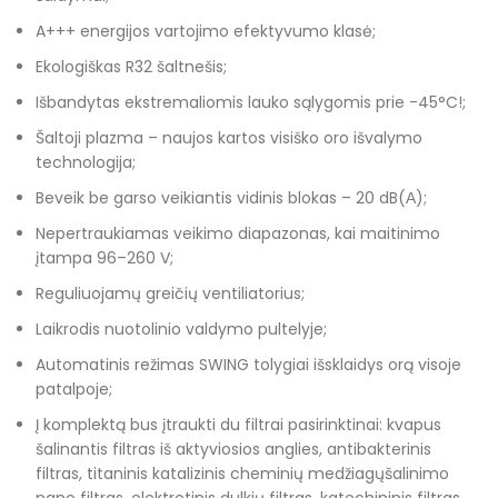
A+++ energijos vartojimo efektyvumo klasė;
Ekologiškas R32 šaltnešis;
Išbandytas ekstremaliomis lauko sąlygomis prie -45°C!;
Šaltoji plazma – naujos kartos visiško oro išvalymo
technologija;
Beveik be garso veikiantis vidinis blokas – 20 dB(А);
Nepertraukiamas veikimo diapazonas, kai maitinimo
įtampa 96–260 V;
Reguliuojamų greičių ventiliatorius;
Laikrodis nuotolinio valdymo pultelyje;
Automatinis režimas SWING tolygiai išsklaidys orą visoje
patalpoje;
Į komplektą bus įtraukti du filtrai pasirinktinai: kvapus
šalinantis filtras iš aktyviosios anglies, antibakterinis
filtras, titaninis katalizinis cheminių medžiagųšalinimo