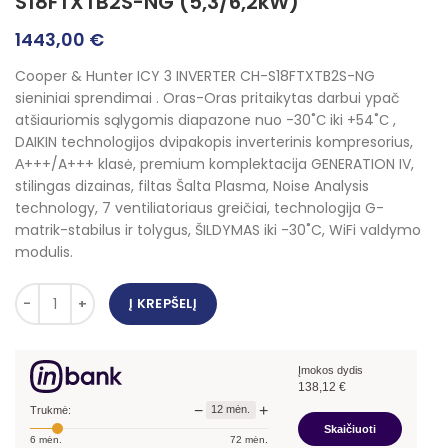
S18FTXTB2S-NG (5,3/6,2kW)
1443,00
€
Cooper & Hunter ICY 3 INVERTER CH-S18FTXTB2S-NG
sieniniai sprendimai . Oras-Oras pritaikytas darbui ypač
atšiauriomis sąlygomis diapazone nuo -30˚С iki +54˚С ,
DAIKIN technologijos dvipakopis inverterinis kompresorius,
А+++/A+++ klasė, premium komplektacija GENERATION IV,
stilingas dizainas, filtas Šalta Plasma, Noise Analysis
technology, 7 ventiliatoriaus greičiai, technologija G-
matrik-stabilus ir tolygus, ŠILDYMAS iki -30˚C, WiFi valdymo
modulis.
Į KREPŠELĮ
Įmokos dydis
138,12
€
−
+
12
mėn.
Trukmė:
Skaičiuoti
6
mėn.
72
mėn.