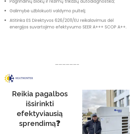
Pagrindinių blokų ir režimų trikdžių autodiagnostika;
Galimybė užblokuoti valdymo pultelį;
Atitinka ES Direktyvos 626/2011/EU reikalavimus dėl
energijos suvartojimo efektyvumo SEER A+++ SCOP A++.
——————–
Reikia pagalbos
išsirinkti
efektyviausią
sprendimą❓