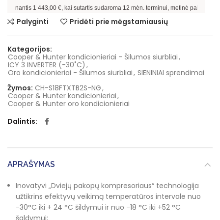
antis
1 443,00
€, kai sutartis sudaroma
12
mėn. terminui, metinė palūkanų norma –
Palyginti
Pridėti prie mėgstamiausių
Kategorijos:
Cooper & Hunter kondicionieriai - Šilumos siurbliai
,
ICY 3 INVERTER (-30˚C)
,
Oro kondicionieriai - Šilumos siurbliai
,
SIENINIAI sprendimai
Žymos:
CH-S18FTXTB2S-NG
,
Cooper & Hunter kondicionieriai
,
Cooper & Hunter oro kondicionieriai
Dalintis
APRAŠYMAS
Inovatyvi „Dviejų pakopų kompresoriaus“ technologija
užtikrins efektyvų veikimą temperatūros intervale nuo
-30°C iki + 24 °C šildymui ir nuo -18 °C iki +52 °C
šaldymui;