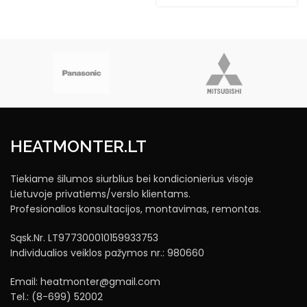
price
price
was:
is:
2411,53 €.
2001,57 €.
HEATMONTER.LT
Tiekiame šilumos siurblius bei kondicionierius visoje
Lietuvoje privatiems/verslo klientams.
Profesionalios konsultacijos, montavimas, remontas.
Sąsk.Nr. LT977300010159933753
Individualios veiklos pažymos nr.: 980660
Email: heatmonter@gmail.com
Tel.: (8-699) 52002