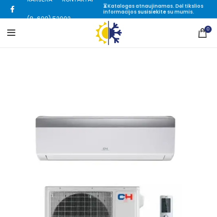
⏳ Katalogas atnaujinamas. Dėl tikslios
informacijos
susisiekite
su mumis.
(8-699) 52002
0