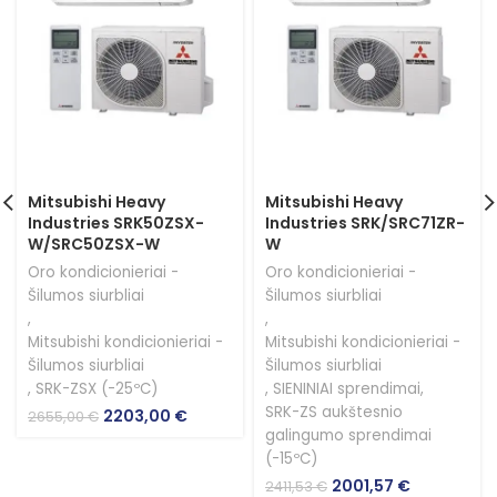
Mitsubishi Heavy
Mitsubishi Heavy
Industries SRK50ZSX-
Industries SRK/SRC71ZR-
W/SRC50ZSX-W
W
Oro kondicionieriai -
Oro kondicionieriai -
Šilumos siurbliai
Šilumos siurbliai
,
,
Mitsubishi kondicionieriai -
Mitsubishi kondicionieriai -
Šilumos siurbliai
Šilumos siurbliai
,
SRK-ZSX (-25ºC)
,
SIENINIAI sprendimai
,
SRK-ZS aukštesnio
Original
Current
2203,00
€
2655,00
€
price
price
galingumo sprendimai
was:
is:
(-15ºC)
2655,00 €.
2203,00 €.
Original
Current
2001,57
€
2411,53
€