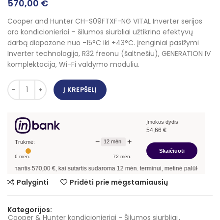
570,00
€
Cooper and Hunter CH-S09FTXF-NG VITAL Inverter serijos
oro kondicionieriai – šilumos siurbliai užtikrina efektyvų
darbą diapazone nuo -15°C iki +43°C. Įrenginiai pasižymi
Inverter technologija, R32 freonu (šaltnešiu), GENERATION IV
komplektacija, Wi-Fi valdymo moduliu.
Į KREPŠELĮ
Įmokos dydis
54,66
€
−
+
12
mėn.
Trukmė:
Skaičiuoti
6
mėn.
72
mėn.
nantis
570,00
€, kai sutartis sudaroma
12
mėn. terminui, metinė palūkanų norma –
Palyginti
Pridėti prie mėgstamiausių
Kategorijos:
Cooper & Hunter kondicionieriai - Šilumos siurbliai
,