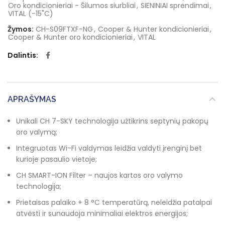
Oro kondicionieriai - Šilumos siurbliai
,
SIENINIAI sprendimai
,
VITAL (-15˚C)
Žymos:
CH-S09FTXF-NG
,
Cooper & Hunter kondicionieriai
,
Cooper & Hunter oro kondicionieriai
,
VITAL
Dalintis
APRAŠYMAS
Unikali CH 7-SKY technologija užtikrins septynių pakopų
oro valymą;
Integruotas Wi-Fi valdymas leidžia valdyti įrenginį bet
kurioje pasaulio vietoje;
CH SMART-ION Filter – naujos kartos oro valymo
technologija;
Prietaisas palaiko + 8 °C temperatūrą, neleidžia patalpai
atvėsti ir sunaudoja minimaliai elektros energijos;