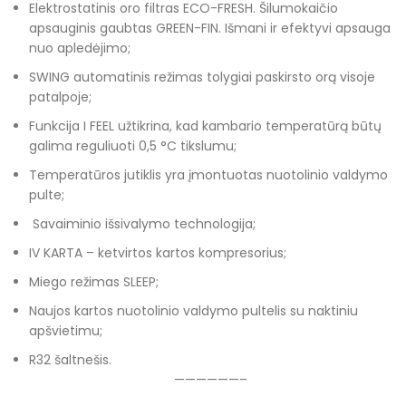
Elektrostatinis oro filtras ECO-FRESH. Šilumokaičio
apsauginis gaubtas GREEN-FIN. Išmani ir efektyvi apsauga
nuo apledėjimo;
SWING automatinis režimas tolygiai paskirsto orą visoje
patalpoje;
Funkcija I FEEL užtikrina, kad kambario temperatūrą būtų
galima reguliuoti 0,5 °C tikslumu;
Temperatūros jutiklis yra įmontuotas nuotolinio valdymo
pulte;
Savaiminio išsivalymo technologija;
IV KARTA – ketvirtos kartos kompresorius;
Miego režimas SLEEP;
Naujos kartos nuotolinio valdymo pultelis su naktiniu
apšvietimu;
R32 šaltnešis.
——————–