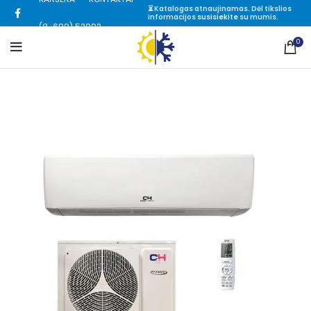
⏳ Katalogas atnaujinamas. Dėl tikslios
informacijos
susisiekite
su mumis.
(8-699) 52002
0