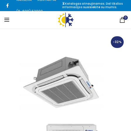
⏳ Katalogas atnaujinamas. Dėl tikslios
informacijos
susisiekite
su mumis.
(8-699) 52002
0
-32%