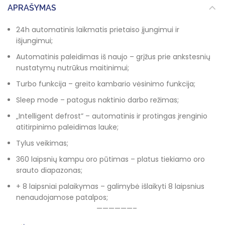
APRAŠYMAS
24h automatinis laikmatis prietaiso įjungimui ir
išjungimui;
Automatinis paleidimas iš naujo – grįžus prie ankstesnių
nustatymų nutrūkus maitinimui;
Turbo funkcija – greito kambario vėsinimo funkcija;
Sleep mode – patogus naktinio darbo režimas;
„Intelligent defrost” – automatinis ir protingas įrenginio
atitirpinimo paleidimas lauke;
Tylus veikimas;
360 laipsnių kampu oro pūtimas – platus tiekiamo oro
srauto diapazonas;
+ 8 laipsniai palaikymas – galimybė išlaikyti 8 laipsnius
nenaudojamose patalpos;
——————–