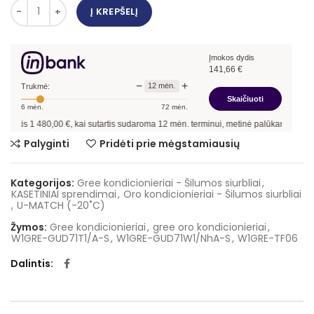
Į KREPŠELĮ
Įmokos dydis
141,66
€
−
+
12
mėn.
Trukmė:
Skaičiuoti
6
mėn.
72
mėn.
s
1 480,00
€, kai sutartis sudaroma
12
mėn. terminui, metinė palūkanų norma –
12,9
Palyginti
Pridėti prie mėgstamiausių
Kategorijos:
Gree kondicionieriai - Šilumos siurbliai
,
KASETINIAI sprendimai
,
Oro kondicionieriai - Šilumos siurbliai
,
U-MATCH (-20˚C)
Žymos:
Gree kondicionieriai
,
gree oro kondicionieriai
,
W1GRE-GUD71T1/A-S
,
W1GRE-GUD71W1/NhA-S
,
W1GRE-TF06
Dalintis