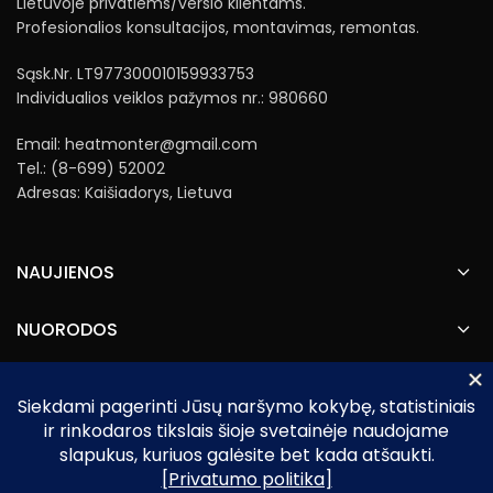
Lietuvoje privatiems/verslo klientams.
Profesionalios konsultacijos, montavimas, remontas.
Sąsk.Nr. LT977300010159933753
Individualios veiklos pažymos nr.: 980660
Email: heatmonter@gmail.com
Tel.: (8-699) 52002
Adresas: Kaišiadorys, Lietuva
NAUJIENOS
NUORODOS
Heatmonter.lt