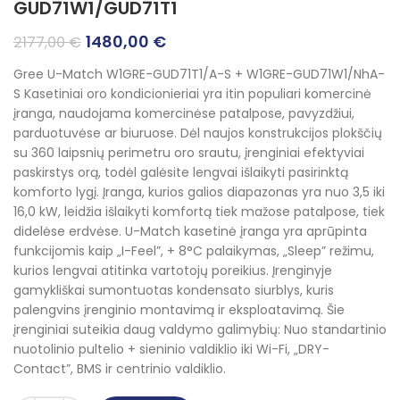
GUD71W1/GUD71T1
Original
Current
1480,00
€
2177,00
€
price
price
Gree U-Match W1GRE-GUD71T1/A-S + W1GRE-GUD71W1/NhA-
was:
is:
S Kasetiniai oro kondicionieriai yra itin populiari komercinė
2177,00 €.
1480,00 €.
įranga, naudojama komercinėse patalpose, pavyzdžiui,
parduotuvėse ar biuruose.
Dėl naujos konstrukcijos plokščių
su 360 laipsnių perimetru oro srautu, įrenginiai efektyviai
paskirstys orą, todėl galėsite lengvai išlaikyti pasirinktą
komforto lygį.
Įranga, kurios galios diapazonas yra nuo 3,5 iki
16,0 kW, leidžia išlaikyti komfortą tiek mažose patalpose, tiek
didelėse erdvėse.
U-Match kasetinė įranga yra aprūpinta
funkcijomis kaip „I-Feel”, + 8°C palaikymas, „Sleep” režimu,
kurios lengvai atitinka vartotojų poreikius
.
Įrenginyje
gamykliškai sumontuotas kondensato siurblys, kuris
palengvins įrenginio montavimą ir eksploatavimą.
Šie
įrenginiai suteikia daug valdymo galimybių: Nuo standartinio
nuotolinio pultelio + sieninio valdiklio iki Wi-Fi, „DRY-
Contact”, BMS ir centrinio valdiklio.