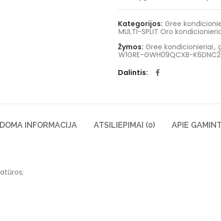
Kategorijos:
Gree kondicionier
MULTI-SPLIT Oro kondicionieria
Žymos:
Gree kondicionieriai
,
W1GRE-GWH09QCXB-K6DNC2F
Dalintis
LDOMA INFORMACIJA
ATSILIEPIMAI (0)
APIE GAMIN
atūros;