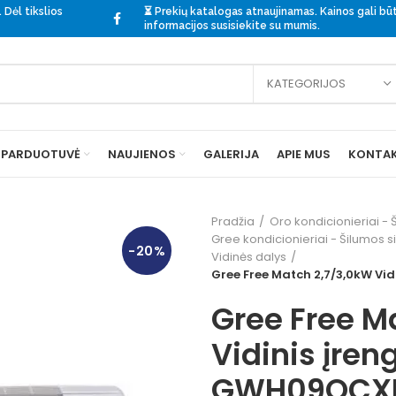
 Dėl tikslios
⏳ Prekių katalogas atnaujinamas. Kainos gali būti
informacijos
susisiekite
su mumis.
KATEGORIJOS
PARDUOTUVĖ
NAUJIENOS
GALERIJA
APIE MUS
KONTAK
Pradžia
Oro kondicionieriai - Š
Gree kondicionieriai - Šilumos si
-20%
Vidinės dalys
Gree Free Match 2,7/3,0kW Vi
Gree Free M
Vidinis įren
GWH09QCX