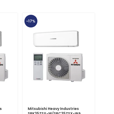
-17%
-17%
Mits
s
Mitsubishi Heavy Industries
SRK
SRK35ZSX-W/SRC35ZSX-WA