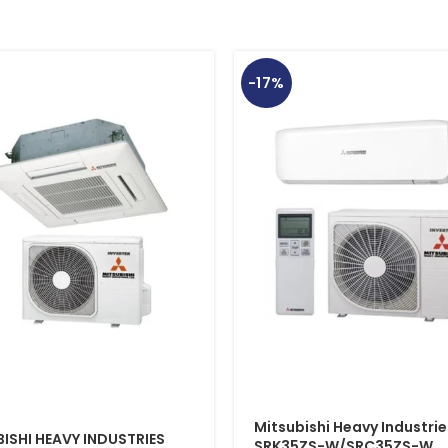
-17%
Mitsubishi Heavy Industrie
ISHI HEAVY INDUSTRIES
SRK35ZS-W/SRC35ZS-W