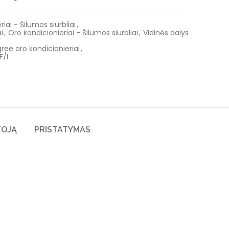
iai - Šilumos siurbliai
,
i
,
Oro kondicionieriai - Šilumos siurbliai
,
Vidinės dalys
gree oro kondicionieriai
,
/I
TOJĄ
PRISTATYMAS