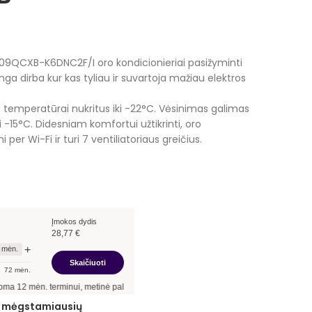
rrent
ce
QCXB-K6DNC2F/I oro kondicionieriai pasižyminti
nga dirba kur kas tyliau ir suvartoja mažiau elektros
,00 €.
uko temperatūrai nukritus iki -22°C. Vėsinimas galimas
 -15°C. Didesniam komfortui užtikrinti, oro
 per Wi-Fi ir turi 7 ventiliatoriaus greičius.
Įmokos dydis
28,77
€
+
mėn.
Skaičiuoti
72
mėn.
inui, metinė palūkanų norma –
13,90
%
, sutarties sudarymo mokestis -
3,00
%, mėn
ie mėgstamiausių