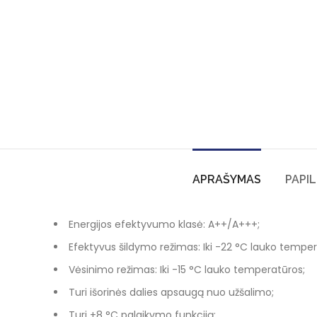
APRAŠYMAS
PAPI
Energijos efektyvumo klasė: A++/A+++;
Efektyvus šildymo režimas: Iki -22 °C lauko temper
Vėsinimo režimas: Iki -15 °C lauko temperatūros;
Turi išorinės dalies apsaugą nuo užšalimo;
Turi +8 °C palaikymo funkciją;