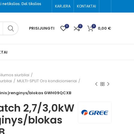
 netikslios. Dėl tikslios
KARJERA
KONTAKTAI
(8-699) 52002
0
0
0
PRISIJUNGTI
0,00
€
TAI
ilumos siurbliai
urbliai
MULTI-SPLIT Oro kondicionieriai
dinis įrenginys/blokas GWH09QCXB
atch 2,7/3,0kW
ginys/blokas
B