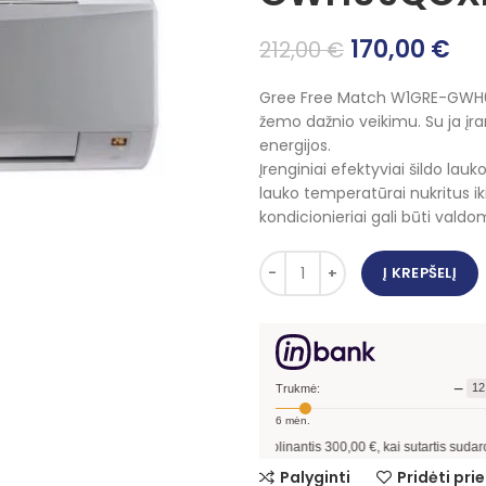
Original
Cu
170,00
€
212,00
€
price
pri
Gree Free Match W1GRE-GWH09
was:
is:
žemo dažnio veikimu. Su ja įra
212,00 €.
170
energijos.
Įrenginiai efektyviai šildo la
lauko temperatūrai nukritus iki
kondicionieriai gali būti valdomi
Į KREPŠELĮ
−
12
Trukmė:
6
mėn.
Pavyzdžiui, skolinantis
300,00
€, kai sutartis sudaroma
12
mėn. term
Palyginti
Pridėti pr