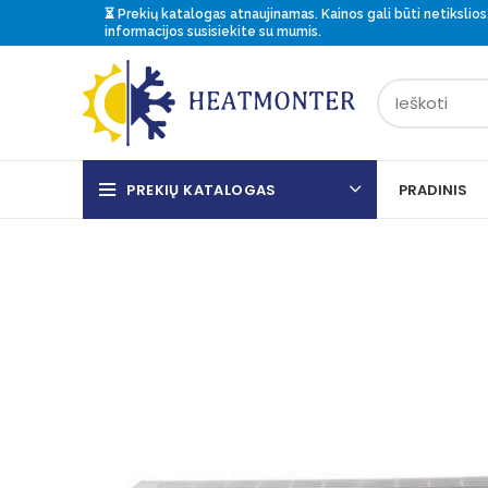
⏳ Prekių katalogas atnaujinamas. Kainos gali būti netikslios.
informacijos
susisiekite
su mumis.
PREKIŲ KATALOGAS
PRADINIS