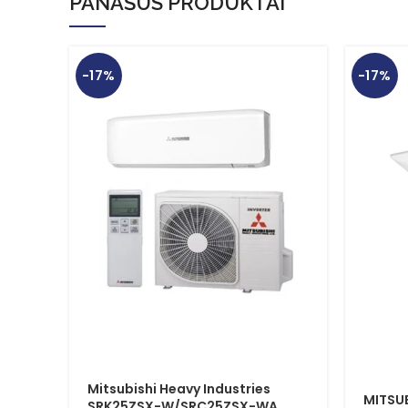
PANAŠŪS PRODUKTAI
-17%
-17%
Mitsubishi Heavy Industries
MITSUB
SRK25ZSX-W/SRC25ZSX-WA