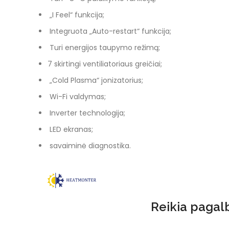
„I Feel“ funkcija;
Integruota „Auto-restart“ funkcija;
Turi energijos taupymo režimą;
7 skirtingi ventiliatoriaus greičiai;
„Cold Plasma“ jonizatorius;
Wi-Fi valdymas;
Inverter technologija;
LED ekranas;
savaiminė diagnostika.
Reikia pagalb