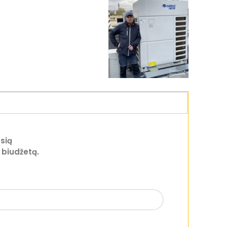
sią
 biudžetą.