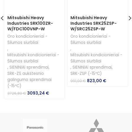
Mitsubishi Heavy
Mitsubishi Heavy
Industries SRK100ZR-
Industries SRK25ZSP-
W/FDC100VNP-W
W/SRC25ZSP-W
Oro kondicionieriai -
Oro kondicionieriai -
Šilumos siurbliai
Šilumos siurbliai
,
,
Mitsubishi kondicionieriai -
Mitsubishi kondicionieriai -
Šilumos siurbliai
Šilumos siurbliai
,
SIENINIAI sprendimai
,
,
SIENINIAI sprendimai
,
SRK-ZS aukštesnio
SRK-ZSP (-15ºC)
galingumo sprendimai
Original
Current
823,00
€
991,00
€
price
price
(-15ºC)
was:
is:
Original
Current
3093,24
€
3726,80
€
991,00 €.
823,00 €.
price
price
was:
is:
3726,80 €.
3093,24 €.