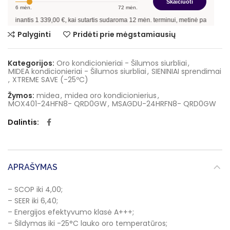
Skaičiuoti
6
mėn.
72
mėn.
inantis
1 339,00
€, kai sutartis sudaroma
12
mėn. terminui, metinė palūkanų norma
Palyginti
Pridėti prie mėgstamiausių
Kategorijos:
Oro kondicionieriai - Šilumos siurbliai
,
MIDEA kondicionieriai - Šilumos siurbliai
,
SIENINIAI sprendimai
,
XTREME SAVE (-25ºC)
Žymos:
midea
,
midea oro kondicionierius
,
MOX401-24HFN8- QRD0GW
,
MSAGDU-24HRFN8- QRD0GW
Dalintis
APRAŠYMAS
– SCOP iki 4,00;
– SEER iki 6,40;
– Energijos efektyvumo klasė A+++;
– Šildymas iki -25°C lauko oro temperatūros;