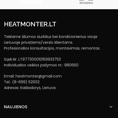
HEATMONTER.LT
Tiekiame šilumos siurblius bei kondicionierius visoje
Lietuvoje privatiems/verslo klientams.
Profesionalios konsultacijos, montavimas, remontas.
Sąsk.Nr. LT977300010159933753
Individualios veiklos pažymos nr.: 980660
Email: heatmonter@gmail.com
Tel.: (8-699) 52002
Adresas: Kaišiadorys, Lietuva
NAUJIENOS