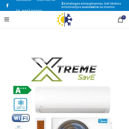
⏳ Katalogas atnaujinamas. Dėl tikslios
informacijos
susisiekite
su mumis.
(8-699) 52002
0