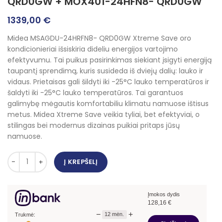
QRD0GW + MOX401-24HFN8- QRD0GW
1339,00
€
Midea MSAGDU-24HRFN8- QRD0GW Xtreme Save oro
kondicionieriai išsiskiria dideliu energijos vartojimo
efektyvumu. Tai puikus pasirinkimas siekiant įsigyti energiją
taupantį sprendimą, kuris susideda iš dviejų dalių: lauko ir
vidaus. Prietaisas gali šildyti iki -25°C lauko temperatūros ir
šaldyti iki -25°C lauko temperatūros. Tai garantuos
galimybę mėgautis komfortabiliu klimatu namuose ištisus
metus. Midea Xtreme Save veikia tyliai, bet efektyviai, o
stilingas bei modernus dizainas puikiai pritaps jūsų
namuose.
Į KREPŠELĮ
Įmokos dydis
128,16
€
−
+
12
mėn.
Trukmė: