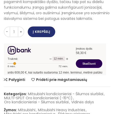
pagaminti kompaktiško dydžio, tačiau taip pat su dideliu
732,00 €.
608,00 €.
funkcionalumu. Įrangą galima sukonfigūruoti jonizacijai,
valymui, šildymui, oro aušinimui. Įrenginiuose yra savaiminio
išsivalymo sistema bei patogus savaitės laikmatis.
Į KREPŠELĮ
Įmokos dydis
58,30
€
−
+
12
mėn.
Trukmė:
Skaičiuoti
6
mėn.
72
mėn.
antis
608,00
€, kai sutartis sudaroma
12
mėn. terminui, metinė palūkanų norma –
13
Palyginti
Pridėti prie mėgstamiausių
Kategorijos:
Mitsubishi kondicionieriai - Šilumos siurbliai
,
MULTI-SPLIT Oro kondicionieriai (-15ºC)
,
Oro kondicionieriai - Šilumos siurbliai
,
Vidinės dalys
Žymos:
Mitsubishi
,
Mitsubishi Heavy Industries
,