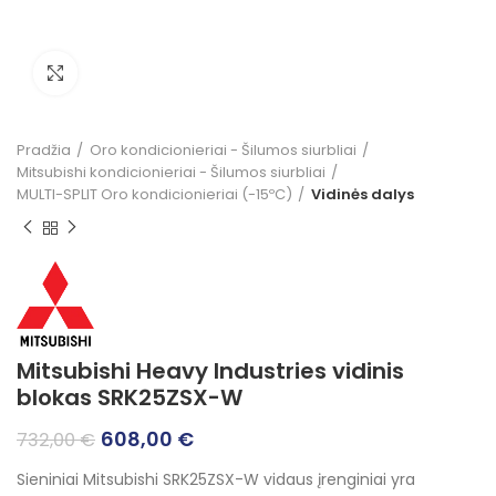
Click to enlarge
Pradžia
Oro kondicionieriai - Šilumos siurbliai
Mitsubishi kondicionieriai - Šilumos siurbliai
MULTI-SPLIT Oro kondicionieriai (-15ºC)
Vidinės dalys
Mitsubishi Heavy Industries vidinis
blokas SRK25ZSX-W
Original
Current
608,00
€
732,00
€
price
price
Sieniniai Mitsubishi SRK25ZSX-W vidaus įrenginiai yra
was:
is: