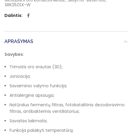
Mitsubishi oro kondicionierius
,
Šildymo-sistemos
,
SRK25ZSX-W
Dalintis
APRAŠYMAS
Savybės:
Trimatis oro srautas (3D);
Jonizacija;
Savaiminio valymo funkcija;
Antialerginė apsauga;
Natūralus fermentų filtras, fotokatalitinis dezodoravimo
filtras, antibakterinis ventiliatorius;
Savaitės laikmatis;
Funkcija palaikyti temperatūrą;