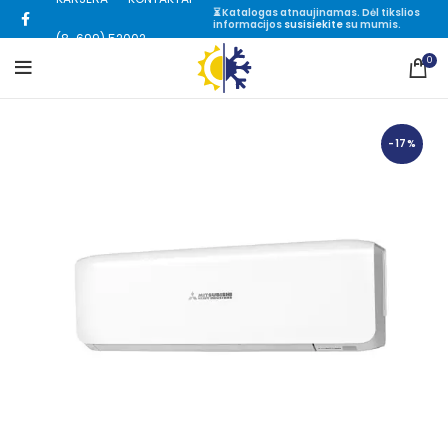
⏳ Katalogas atnaujinamas. Dėl tikslios
informacijos
susisiekite
su mumis.
(8-699) 52002
0
-17%