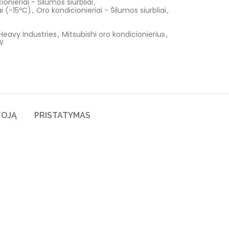
ionieriai - Šilumos siurbliai
,
i (-15ºC)
,
Oro kondicionieriai - Šilumos siurbliai
,
 Heavy Industries
,
Mitsubishi oro kondicionierius
,
W
TOJĄ
PRISTATYMAS