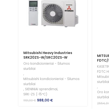
Mitsubishi Heavy Industries
MITSUB
SRK20ZS-W/SRC20ZS-W
FDTC/
Oro kondicionieriai - Šilumos
KASETIN
siurbliai
FDTC H
,
Mitsubi
Mitsubishi kondicionieriai - Šilumos
siurblia
siurbliai
,
,
SIENINIAI sprendimai
,
Oro kon
SRK-ZS (-15ºC)
siurblia
Original
Current
988,00
€
1191,00
€
2554,3
price
price
was:
is: