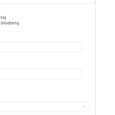
sią
 biudžetą.