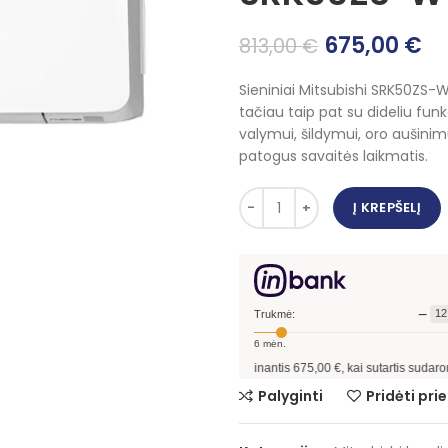
Original
Cu
675,00
€
813,00
€
price
pr
Sieniniai Mitsubishi SRK50ZS-
was:
is:
tačiau taip pat su dideliu fun
813,00 €.
67
valymui, šildymui, oro aušinim
patogus savaitės laikmatis.
Į KREPŠELĮ
−
12
Trukmė:
6
mėn.
Pavyzdžiui, skolinantis
675,00
€, kai sutartis sudaroma
12
mėn. term
Palyginti
Pridėti pr