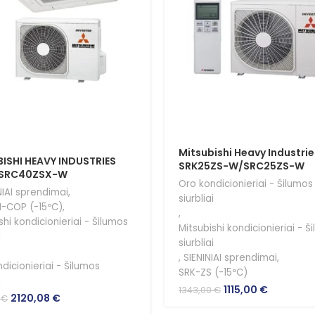
Mitsubishi Heavy Industrie
ISHI HEAVY INDUSTRIES
SRK25ZS-W/SRC25ZS-W
SRC40ZSX-W
Oro kondicionieriai - Šilumos
IAI sprendimai
,
siurbliai
I-COP (-15ºC)
,
,
shi kondicionieriai - Šilumos
Mitsubishi kondicionieriai - Š
i
siurbliai
,
SIENINIAI sprendimai
,
dicionieriai - Šilumos
SRK-ZS (-15ºC)
i
Original
Current
1115,00
€
1343,00
€
Original
Current
2120,08
€
1
€
price
price
price
price
was:
is: