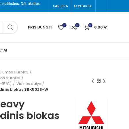
 netikslios. Dėl tikslios
KARJERA
KONTAKTAI
(8-699) 52002
0
0
0
PRISIJUNGTI
0,00
€
TAI
ilumos siurbliai
os siurbliai
(-15ºC)
Vidinės dalys
vidinis blokas SRK50ZS-W
Heavy
idinis blokas