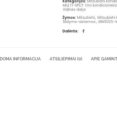
Kategorijos:
Mitsubishi kondic
MULTI-SPLIT Oro kondicionieria
Vidinės dalys
Žymos:
Mitsubishi
,
Mitsubishi
Šildymo-sistemos
,
SRK50ZS-
Dalintis
LDOMA INFORMACIJA
ATSILIEPIMAI (0)
APIE GAMIN