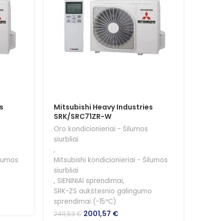
s
Mitsubishi Heavy Industries
Mits
SRK/SRC71ZR-W
SRK
Oro kondicionieriai - Šilumos
Oro k
siurbliai
siurbl
,
,
ilumos
Mitsubishi kondicionieriai - Šilumos
Mitsu
siurbliai
siurbl
,
SIENINIAI sprendimai
,
,
SIEN
SRK-ZS aukštesnio galingumo
SRK-Z
sprendimai (-15ºC)
991,0
Original
Current
2001,57
€
2411,53
€