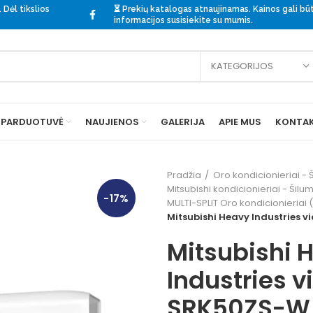
 Dėl tikslios
⏳ Prekių katalogas atnaujinamas. Kainos gali būti
informacijos
susisiekite
su mumis.
KATEGORIJOS
PARDUOTUVĖ
NAUJIENOS
GALERIJA
APIE MUS
KONTAK
Pradžia
Oro kondicionieriai - Š
Mitsubishi kondicionieriai - Šilum
-17%
MULTI-SPLIT Oro kondicionieriai 
Mitsubishi Heavy Industries 
Mitsubishi 
Industries v
SRK50ZS-W