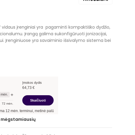
rrent
ice
W vidaus įrenginiai yra pagaminti kompaktiško dydžio,
kcionalumu. Įrangą galima sukonfigūruoti jonizacijai,
5,00 €.
ui. Įrenginiuose yra savaiminio išsivalymo sistema bei
Įmokos dydis
64,73
€
+
mėn.
Skaičiuoti
72
mėn.
inui, metinė palūkanų norma –
13,90
%
, sutarties sudarymo mokestis -
3,00
%, mėne
ie mėgstamiausių