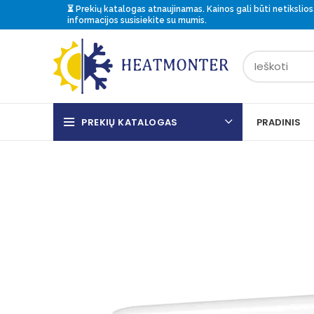
⏳ Prekių katalogas atnaujinamas. Kainos gali būti netikslios.
informacijos
susisiekite
su mumis.
PREKIŲ KATALOGAS
PRADINIS