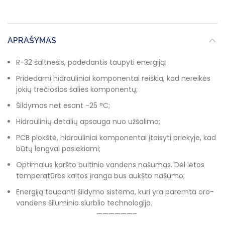
APRAŠYMAS
R-32 šaltnešis, padedantis taupyti energiją;
Pridedami hidrauliniai komponentai reiškia, kad nereikės
jokių trečiosios šalies komponentų;
Šildymas net esant -25 °C;
Hidraulinių detalių apsauga nuo užšalimo;
PCB plokštė, hidrauliniai komponentai įtaisyti priekyje, kad
būtų lengvai pasiekiami;
Optimalus karšto buitinio vandens našumas. Dėl lėtos
temperatūros kaitos įranga bus aukšto našumo;
Energiją taupanti šildymo sistema, kuri yra paremta oro-
vandens šiluminio siurblio technologija.
——————–