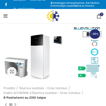
⏳ Katalogas atnaujinamas. Dėl tikslios
informacijos
susisiekite
su mumis.
(8-699) 52002
0
-30%
Click to enlarge
Pradžia
Šilumos siurbliai - Oras Vanduo
Daikin ALTHERMA 3 Šilumos siurbliai - Oras Vanduo
R Pastatomi su 230l talpa