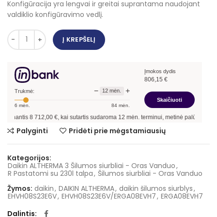
Konfigūracija yra lengvai ir greitai suprantama naudojant
valdiklio konfigūravimo vedlį.
Į KREPŠELĮ
Įmokos dydis
806,15
€
−
+
12
mėn.
Trukmė:
Skaičiuoti
6
mėn.
84
mėn.
antis
8 712,00
€, kai sutartis sudaroma
12
mėn. terminui, metinė palūkanų norma 
Palyginti
Pridėti prie mėgstamiausių
Kategorijos:
Daikin ALTHERMA 3 Šilumos siurbliai - Oras Vanduo
,
R Pastatomi su 230l talpa
,
Šilumos siurbliai - Oras Vanduo
Žymos:
daikin
,
DAIKIN ALTHERMA
,
daikin šilumos siurblys
,
EHVH08S23E6V
,
EHVH08S23E6V/ERGA08EVH7
,
ERGA08EVH7
Dalintis