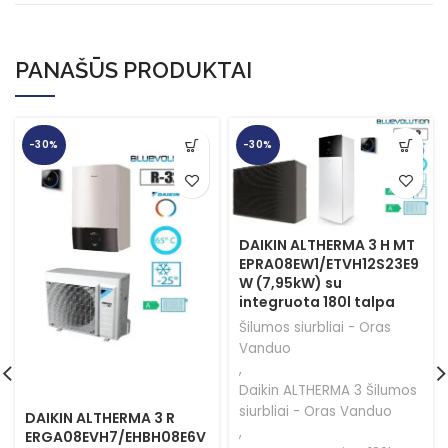
PANAŠŪS PRODUKTAI
-30%
-30%
DAIKIN ALTHERMA 3 H MT
EPRA08EW1/ETVH12S23E9
W (7,95kW) su
integruota 180l talpa
Šilumos siurbliai - Oras
Vanduo
,
Daikin ALTHERMA 3 Šilumos
siurbliai - Oras Vanduo
DAIKIN ALTHERMA 3 R
,
ERGA08EVH7/EHBH08E6V