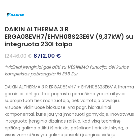
DAIKIN ALTHERMA 3 R
ERGA08EVH7/EHVH08S23E6V (9,37kW) su
integruota 230l talpa
Original
Current
8712,00
€
12446,00
€
price
price
*vidiniai įrenginiai gali būti su
VĖSINIMO
funkcija, dėl kurios
was:
is:
komplektas pabrangsta iki 365 Eur
12446,00 €.
8712,00 €.
DAIKIN ALTHERMA 3 R
ERGA08EVH7
+ EHVH08S23E6V Altherma
gaminiai dėl greito ir paprasto paruošimo yra intuityviai
suprojektuoti tiek montuotojo, tiek vartotojo atžvilgiu.
Visuose vidiniuose blokuose yra pagr. hidrauliniai
komponentai, kurie jau yra įmontuoti gamykloje. Inovatyvus
integruoto įrenginio dizainas reiškia, kad visą techninę
apžiūrą galima atlikti iš priekio, pašalinant priekinį skydą, o
visus vamzdžius yra galima pasiekti įrenginio viršuje.