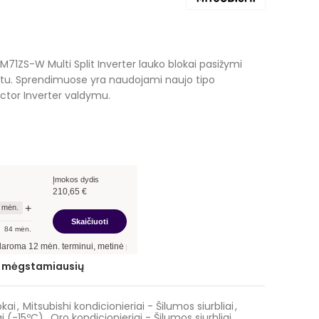
Current
€
price
M71ZS-W Multi Split Inverter lauko blokai pasižymi
is:
tu. Sprendimuose yra naudojami naujo tipo
.
2239,00 €.
ctor Inverter valdymu.
Įmokos dydis
210,65
€
+
mėn.
Skaičiuoti
84
mėn.
rminui, metinė palūkanų norma –
9,90
%
, sutarties sudarymo mokestis -
3,00
%, mė
ie mėgstamiausių
okai
,
Mitsubishi kondicionieriai - Šilumos siurbliai
,
i (-15ºC)
,
Oro kondicionieriai - Šilumos siurbliai