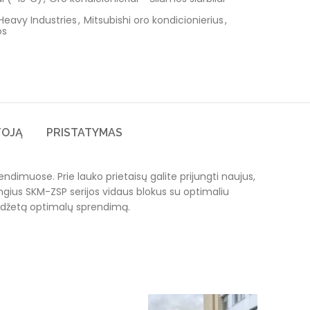
 Heavy Industries
,
Mitsubishi oro kondicionierius
,
os
TOJĄ
PRISTATYMAS
rendimuose. Prie lauko prietaisų galite prijungti naujus,
rangius SKM-ZSP serijos vidaus blokus su optimaliu
biudžetą optimalų sprendimą.