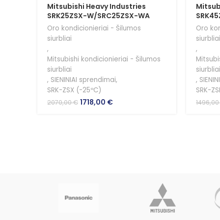
Mitsubishi Heavy Industries
Mitsub
SRK25ZSX-W/SRC25ZSX-WA
SRK45
Oro kondicionieriai - Šilumos
Oro kon
siurbliai
siurblia
,
,
Mitsubishi kondicionieriai - Šilumos
Mitsubi
siurbliai
siurblia
,
SIENINIAI sprendimai
,
,
SIENIN
SRK-ZSX (-25ºC)
SRK-ZS
Original
Current
1718,00
€
2070,00
€
1496,0
price
price
was:
is:
2070,00 €.
1718,00 €.
ectric
nces