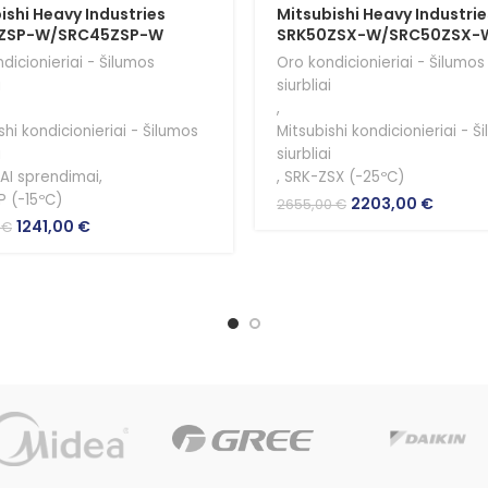
ishi Heavy Industries
Mitsubishi Heavy Industrie
ZSP-W/SRC45ZSP-W
SRK50ZSX-W/SRC50ZSX-
dicionieriai - Šilumos
Oro kondicionieriai - Šilumos
i
siurbliai
,
shi kondicionieriai - Šilumos
Mitsubishi kondicionieriai - Š
i
siurbliai
IAI sprendimai
,
,
SRK-ZSX (-25ºC)
P (-15ºC)
Original
Curren
2203,00
€
2655,00
€
price
price
Original
Current
1241,00
€
0
€
was:
is:
price
price
2655,00 €.
2203,0
was:
is:
1496,00 €.
1241,00 €.