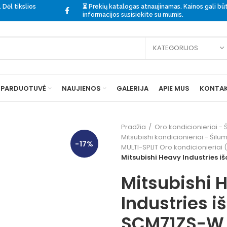
 Dėl tikslios
⏳ Prekių katalogas atnaujinamas. Kainos gali būti
informacijos
susisiekite
su mumis.
KATEGORIJOS
PARDUOTUVĖ
NAUJIENOS
GALERIJA
APIE MUS
KONTAK
Pradžia
Oro kondicionieriai - Š
Mitsubishi kondicionieriai - Šilum
-17%
MULTI-SPLIT Oro kondicionieriai 
Mitsubishi Heavy Industries i
Mitsubishi 
Industries i
SCM71ZS-W