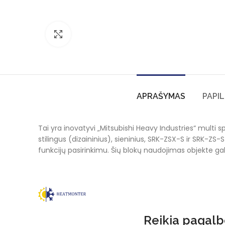
Click to enlarge
APRAŠYMAS
PAPI
Tai yra inovatyvi „Mitsubishi Heavy Industries“ multi sp
stilingus (dizaininius), sieninius, SRK-ZSX-S ir SRK-ZS
funkcijų pasirinkimu. Šių blokų naudojimas objekte gal
Reikia pagalbo