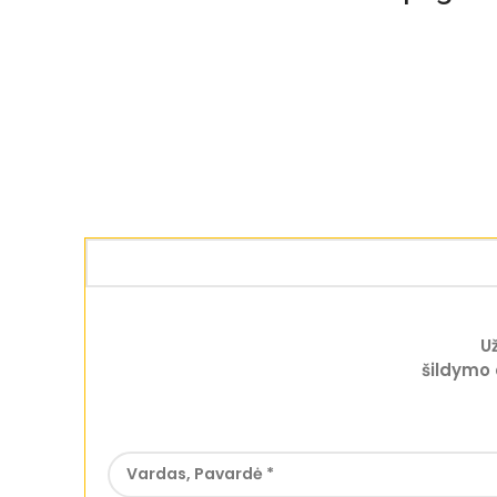
U
šildymo 