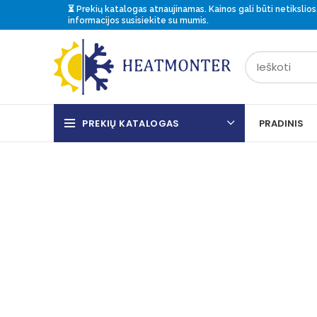
⏳ Prekių katalogas atnaujinamas. Kainos gali būti netikslios.
informacijos
susisiekite
su mumis.
PREKIŲ KATALOGAS
PRADINIS