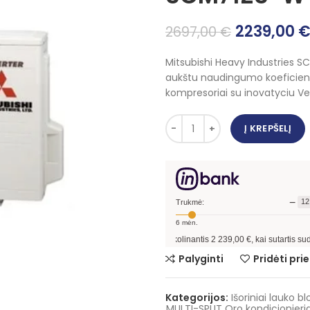
Original
2239,00
2697,00
€
price
Mitsubishi Heavy Industries SC
was:
aukštu naudingumo koeficien
2697,00 €
kompresoriai su inovatyciu Ve
Į KREPŠELĮ
−
12
Trukmė:
6
mėn.
Pavyzdžiui, skolinantis
2 239,00
€, kai sutartis sudaroma
12
mėn. te
Palyginti
Pridėti pr
Kategorijos:
Išoriniai lauko bl
MULTI-SPLIT Oro kondicionieria