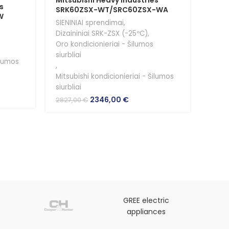
Mitsubishi Heavy Industries
Mits
s
SRK60ZSX-WT/SRC60ZSX-WA
SRK
W
SIENINIAI sprendimai
,
SIENI
Dizaininiai SRK-ZSX (-25ºC)
,
Dizai
Oro kondicionieriai - Šilumos
Oro k
siurbliai
siurbl
ilumos
,
,
Mitsubishi kondicionieriai - Šilumos
Mitsu
siurbliai
siurbl
t
Original
Current
2346,00
€
2827,00
€
2795
price
price
was:
is:
0 €.
2827,00 €.
2346,00 €.
GREE electric
appliances