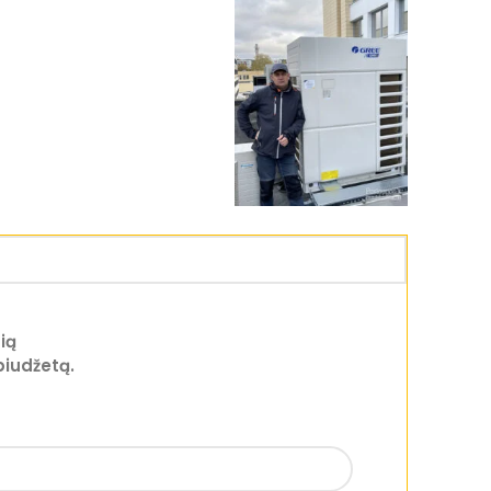
ią
biudžetą.