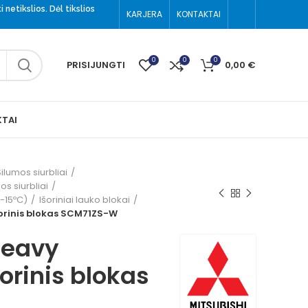
 netikslios. Dėl tikslios
KARJERA
KONTAKTAI
(8-699) 52002
0
0
0
PRISIJUNGTI
0,00
€
TAI
ilumos siurbliai
os siurbliai
(-15ºC)
Išoriniai lauko blokai
šorinis blokas SCM71ZS-W
Heavy
šorinis blokas