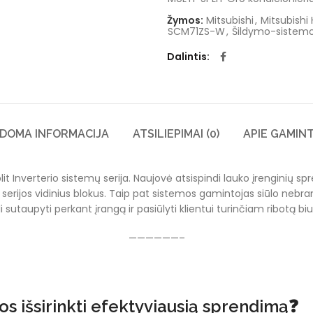
Žymos:
Mitsubishi
,
Mitsubishi
SCM71ZS-W
,
Šildymo-sistem
Dalintis
LDOMA INFORMACIJA
ATSILIEPIMAI (0)
APIE GAMIN
lit Inverterio sistemų serija. Naujovė atsispindi lauko įrenginių sp
-S serijos vidinius blokus. Taip pat sistemos gamintojas siūlo neb
i sutaupyti perkant įrangą ir pasiūlyti klientui turinčiam ribotą 
——————–
s išsirinkti efektyviausią sprendimą❓