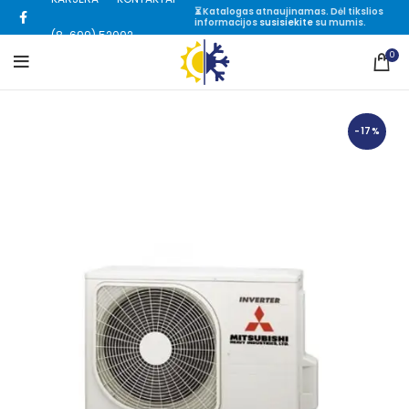
⏳ Katalogas atnaujinamas. Dėl tikslios
informacijos
susisiekite
su mumis.
(8-699) 52002
0
-17%