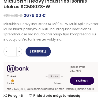
Mitsubishi Heavy Industries išorinis
blokas SCM80ZS-W
Original
Current
2676,00
€
3225,00
€
price
price
Mitsubishi Heavy Industries SCM80ZS-W Multi Split Inverter
was:
is:
lauko blokai pasižymi aukštu naudingumo koeficientu.
3225,00 €.
2676,00 €.
Sprendimuose yra naudojami naujo tipo kompresoriai su
inovatyciu Vector Inverter valdymu.
Į KREPŠELĮ
Įmokos dydis
251,76
€
−
+
12
mėn.
Trukmė:
Skaičiuoti
6
mėn.
84
mėn.
tis
2 676,00
€, kai sutartis sudaroma
12
mėn. terminui, metinė palūkanų norma –
9,
Palyginti
Pridėti prie mėgstamiausių