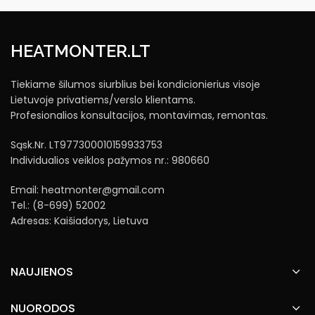
HEATMONTER.LT
Tiekiame šilumos siurblius bei kondicionierius visoje
Lietuvoje privatiems/verslo klientams.
Profesionalios konsultacijos, montavimas, remontas.
Sąsk.Nr. LT977300010159933753
Individualios veiklos pažymos nr.: 980660
Email: heatmonter@gmail.com
Tel.: (8-699) 52002
Adresas: Kaišiadorys, Lietuva
NAUJIENOS
NUORODOS