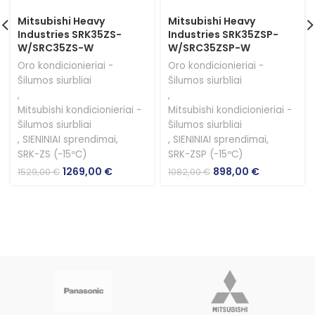
Mitsubishi Heavy
Mitsubishi Heavy
Industries SRK35ZS-
Industries SRK35ZSP-
W/SRC35ZS-W
W/SRC35ZSP-W
Oro kondicionieriai -
Oro kondicionieriai -
Šilumos siurbliai
Šilumos siurbliai
,
,
Mitsubishi kondicionieriai -
Mitsubishi kondicionieriai -
Šilumos siurbliai
Šilumos siurbliai
,
SIENINIAI sprendimai
,
,
SIENINIAI sprendimai
,
SRK-ZS (-15ºC)
SRK-ZSP (-15ºC)
Original
Current
Original
Current
1269,00
€
898,00
€
1529,00
€
1082,00
€
price
price
price
price
was:
is:
was:
is:
1529,00 €.
1269,00 €.
1082,00 €.
898,00 €.