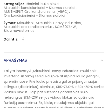
Kategorijos:
Išoriniai lauko blokai
,
Mitsubishi kondicionieriai - Šilumos siurbliai
,
MULTI-SPLIT Oro kondicionieriai (-15ºC)
,
Oro kondicionieriai - Šilumos siurbliai
Žymos:
Mitsubishi
,
Mitsubishi Heavy Industries
,
Mitsubishi oro kondicionierius
,
SCM80ZS-W
,
Šildymo-sistemos
Dalintis
APRAŠYMAS
Tai yra inovatyvi „Mitsubishi Heavy Industries“ multi split
Inverterio sistemų serija. Naujovė atsispindi lauko įrenginių
sprendimuose. Prie lauko prietaisų galite prijungti naujus,
stilingus (dizaininius), sieninius, SRK-ZSX-S ir SRK-ZS-S serijos
vidinius blokus. Taip pat sistemos gamintojas siūlo
nebrangius SKM-ZSP serijos vidaus blokus su optimaliu
funkcijų pasirinkimu. Šių blokų naudojimas objekte gali
sutaupyti perkant įrangą ir pasiūlyti klientui turinčiam ribotą