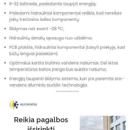
R-32 šaltnešis, padedantis taupyti energiją;
Pridedami hidrauliniai komponentai reiškia, kad nereikės
jokių trečiosios šalies komponentų;
Šildymas net esant -28 °C;
Hidraulinių detalių apsauga nuo užšalimo;
PCB plokštė, hidrauliniai komponentai įtaisyti priekyje, kad
būtų lengvai pasiekiami;
Optimalus karšto buitinio vandens našumas. Dėl lėtos
temperatūros kaitos įranga bus aukšto našumo;
Energiją taupanti šildymo sistema, kuri yra paremta oro-
vandens šiluminio siurblio technologija.
——————–
Reikia pagalbos
išsirinkti