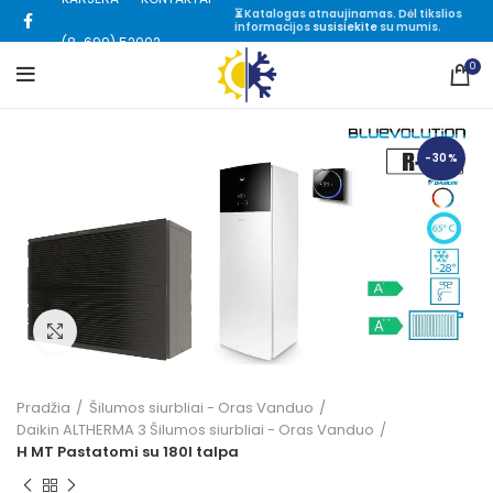
⏳ Katalogas atnaujinamas. Dėl tikslios
informacijos
susisiekite
su mumis.
(8-699) 52002
0
-30%
Click to enlarge
Pradžia
Šilumos siurbliai - Oras Vanduo
Daikin ALTHERMA 3 Šilumos siurbliai - Oras Vanduo
H MT Pastatomi su 180l talpa