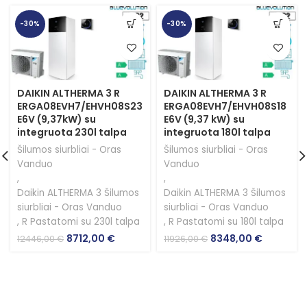
-30%
-30%
DAIKIN ALTHERMA 3 R
DAIKIN ALTHERMA 3 R
ERGA08EVH7/EHVH08S23
ERGA08EVH7/EHVH08S18
E6V (9,37kW) su
E6V (9,37 kW) su
integruota 230l talpa
integruota 180l talpa
Šilumos siurbliai - Oras
Šilumos siurbliai - Oras
Vanduo
Vanduo
,
,
Daikin ALTHERMA 3 Šilumos
Daikin ALTHERMA 3 Šilumos
siurbliai - Oras Vanduo
siurbliai - Oras Vanduo
,
R Pastatomi su 230l talpa
,
R Pastatomi su 180l talpa
Original
Current
Original
Current
8712,00
€
8348,00
€
12446,00
€
11926,00
€
price
price
price
price
was:
is:
was:
is:
12446,00 €.
8712,00 €.
11926,00 €.
8348,00 