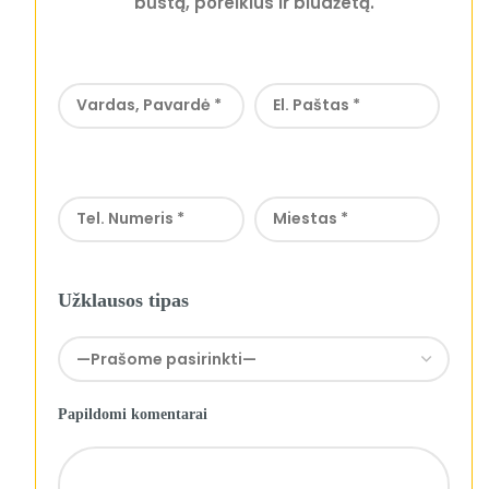
būstą, poreikius ir biudžetą.
Užklausos tipas
Papildomi komentarai