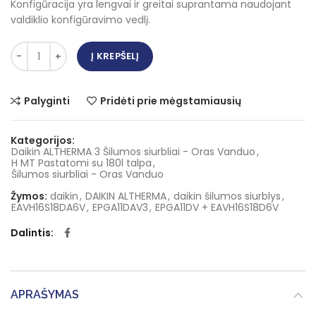
Konfigūracija yra lengvai ir greitai suprantama naudojant
valdiklio konfigūravimo vedlį.
Į KREPŠELĮ
Palyginti
Pridėti prie mėgstamiausių
Kategorijos:
Daikin ALTHERMA 3 Šilumos siurbliai - Oras Vanduo
,
H MT Pastatomi su 180l talpa
,
Šilumos siurbliai - Oras Vanduo
Žymos:
daikin
,
DAIKIN ALTHERMA
,
daikin šilumos siurblys
,
EAVH16S18DA6V
,
EPGA11DAV3
,
EPGA11DV + EAVH16S18D6V
Dalintis
APRAŠYMAS