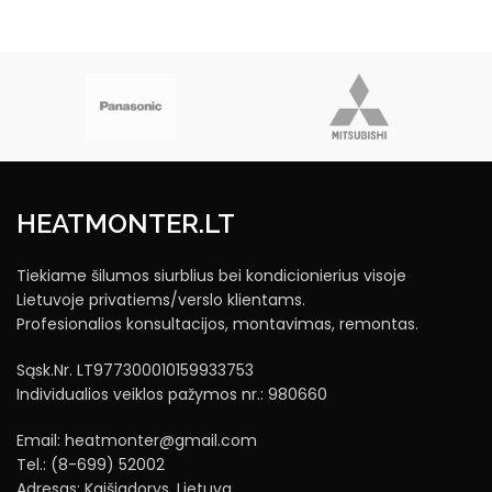
HEATMONTER.LT
Tiekiame šilumos siurblius bei kondicionierius visoje
Lietuvoje privatiems/verslo klientams.
Profesionalios konsultacijos, montavimas, remontas.
Sąsk.Nr. LT977300010159933753
Individualios veiklos pažymos nr.: 980660
Email: heatmonter@gmail.com
Tel.: (8-699) 52002
Adresas: Kaišiadorys, Lietuva