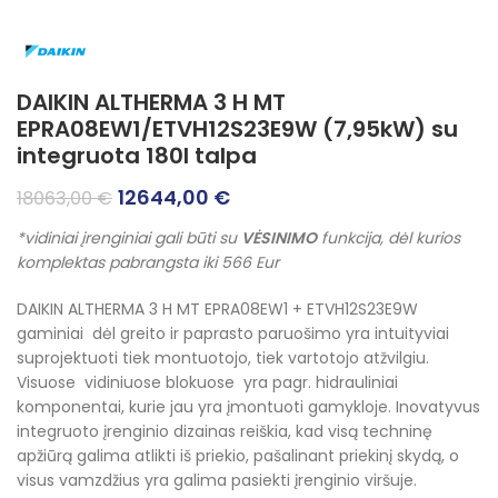
DAIKIN ALTHERMA 3 H MT
EPRA08EW1/ETVH12S23E9W (7,95kW) su
integruota 180l talpa
Original
Current
12644,00
€
18063,00
€
price
price
*vidiniai įrenginiai gali būti su
VĖSINIMO
funkcija, dėl kurios
was:
is:
komplektas pabrangsta iki 566 Eur
18063,00 €.
12644,00 €.
DAIKIN ALTHERMA 3 H MT EPRA08EW1 + ETVH12S23E9W
gaminiai dėl greito ir paprasto paruošimo yra intuityviai
suprojektuoti tiek montuotojo, tiek vartotojo atžvilgiu.
Visuose vidiniuose blokuose yra pagr. hidrauliniai
komponentai, kurie jau yra įmontuoti gamykloje. Inovatyvus
integruoto įrenginio dizainas reiškia, kad visą techninę
apžiūrą galima atlikti iš priekio, pašalinant priekinį skydą, o
visus vamzdžius yra galima pasiekti įrenginio viršuje.