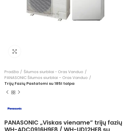
Click to enlarge
Pradžia
Šilumos siurbliai - Oras Vanduo
PANASONIC Šilumos siurbliai – Oras Vanduo
Trijų Fazių Pastatomi su 185l talpa
PANASONIC „Viskas viename” trijų fazių
WH-ADC0916H9E8 / WH-UD12HE8 su