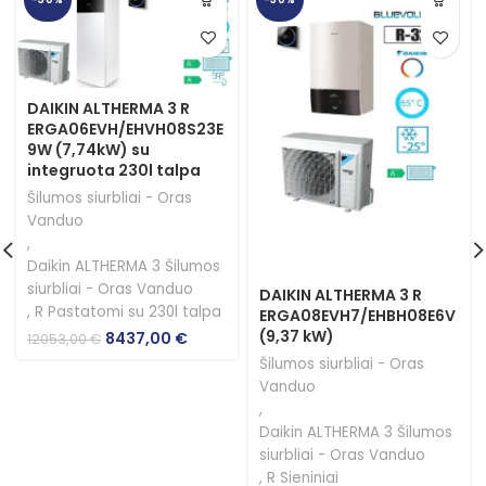
DAIKIN ALTHERMA 3 R
ERGA06EVH/EHVH08S23E
9W (7,74kW) su
integruota 230l talpa
Šilumos siurbliai - Oras
Vanduo
,
Daikin ALTHERMA 3 Šilumos
siurbliai - Oras Vanduo
DAIKIN ALTHERMA 3 R
,
R Pastatomi su 230l talpa
ERGA08EVH7/EHBH08E6V
(9,37 kW)
Original
Current
8437,00
€
12053,00
€
price
price
Šilumos siurbliai - Oras
was:
is:
Vanduo
12053,00 €.
8437,00 €.
,
Daikin ALTHERMA 3 Šilumos
siurbliai - Oras Vanduo
,
R Sieniniai