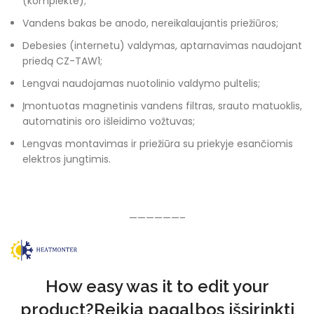
(komplekte);
Vandens bakas be anodo, nereikalaujantis priežiūros;
Debesies (internetu) valdymas, aptarnavimas naudojant
priedą CZ-TAW1;
Lengvai naudojamas nuotolinio valdymo pultelis;
Įmontuotas magnetinis vandens filtras, srauto matuoklis,
automatinis oro išleidimo vožtuvas;
Lengvas montavimas ir priežiūra su priekyje esančiomis
elektros jungtimis.
——————–
How easy was it to edit your
product?Reikia pagalbos išsirinkti