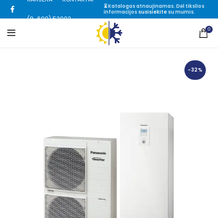
⏳ Katalogas atnaujinamas. Dėl tikslios
informacijos
susisiekite
su mumis.
(8-699) 52002
0
-32%