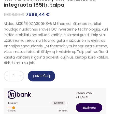
integruota 185ltr. talpa
Original
Current
7689,44
€
11308,00
€
price
price
Midea A100/190CD30GN8-B M thermal šilumos siurbliai
was:
is:
naudoja nuolatinės srovės DC inverterinę technologiją, kuri
11308,00 €.
7689,44 €.
leidžia stabiliai kontroliuoti variklio sukimosi greitį. Taip yra
užtikrinama reikiama šildymo galia mažiausiomis elektros
energijos sąnaudomis. „M thermal“ yra integruota sistema,
visus metus teikianti šildymą ir vėsinimą. Taip pat ruošianti
karštą vandenį ir galinti pakeisti dujinius, kietojo kuro katilus,
dirbti kartu su jais.
Į KREPŠELĮ
Įmokos dydis
711,52
€
−
+
12
mėn.
Trukmė:
Skaičiuoti
6
mėn.
84
mėn.