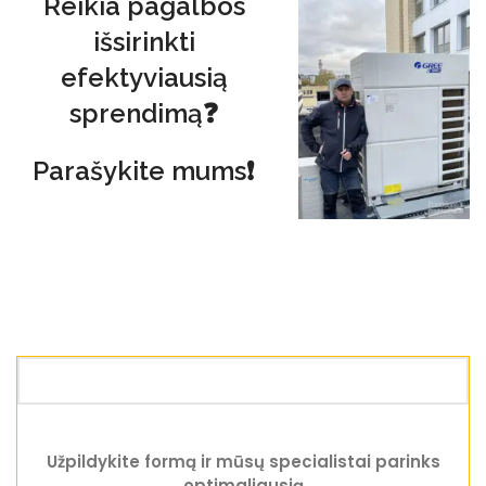
Reikia pagalbos
išsirinkti
efektyviausią
sprendimą❓
Parašykite mums❗
Užpildykite formą ir mūsų specialistai parinks
optimaliausią