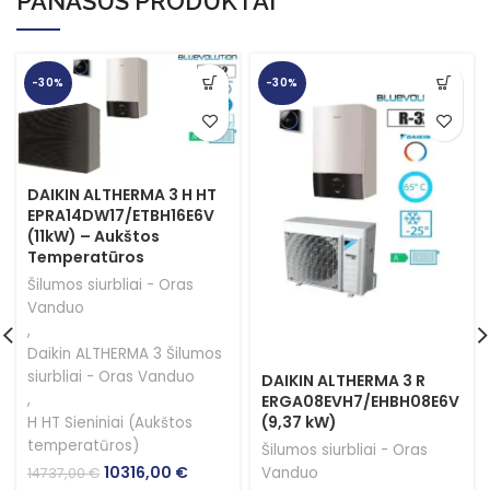
PANAŠŪS PRODUKTAI
-30%
-30%
DAIKIN ALTHERMA 3 H HT
EPRA14DW17/ETBH16E6V
(11kW) – Aukštos
Temperatūros
Šilumos siurbliai - Oras
Vanduo
,
Daikin ALTHERMA 3 Šilumos
siurbliai - Oras Vanduo
DAIKIN ALTHERMA 3 R
,
ERGA08EVH7/EHBH08E6V
(9,37 kW)
H HT Sieniniai (Aukštos
temperatūros)
Šilumos siurbliai - Oras
Original
Current
10316,00
€
Vanduo
14737,00
€