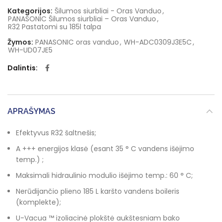
Kategorijos:
Šilumos siurbliai - Oras Vanduo
,
PANASONIC Šilumos siurbliai – Oras Vanduo
,
R32 Pastatomi su 185l talpa
Žymos:
PANASONIC oras vanduo
,
WH-ADC0309J3E5C
,
WH-UD07JE5
Dalintis
APRAŠYMAS
Efektyvus R32 šaltnešis;
A +++ energijos klasė (esant 35 ° C vandens išėjimo
temp.) ;
Maksimali hidraulinio modulio išėjimo temp.: 60 ° C;
Nerūdijančio plieno 185 L karšto vandens boileris
(komplekte);
U-Vacua ™ izoliacinė plokštė aukštesniam bako