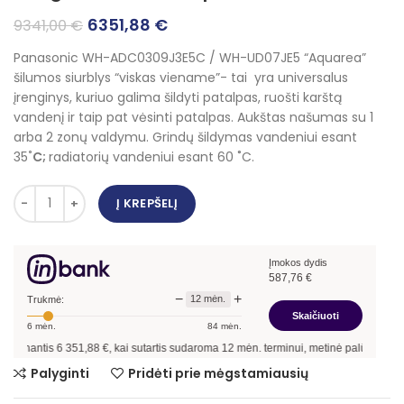
Original
Current
6351,88
€
9341,00
€
price
price
Panasonic WH-ADC0309J3E5C / WH-UD07JE5 “Aquarea”
was:
is:
šilumos siurblys “viskas viename”- tai yra universalus
9341,00 €.
6351,88 €.
įrenginys, kuriuo galima šildyti patalpas, ruošti karštą
vandenį ir taip pat vėsinti patalpas. Aukštas našumas su 1
arba 2 zonų valdymu. Grindų šildymas vandeniui esant
35
˚C;
radiatorių vandeniui esant 60 ˚C.
Į KREPŠELĮ
Įmokos dydis
587,76
€
−
+
12
mėn.
Trukmė:
Skaičiuoti
6
mėn.
84
mėn.
ntis
6 351,88
€, kai sutartis sudaroma
12
mėn. terminui, metinė palūkanų norma –
Palyginti
Pridėti prie mėgstamiausių