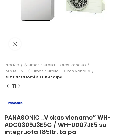
Click to enlarge
Pradžia
Šilumos siurbliai - Oras Vanduo
PANASONIC Šilumos siurbliai – Oras Vanduo
R32 Pastatomi su 185l talpa
PANASONIC „Viskas viename” WH-
ADC0309J3E5C / WH-UD07JE5 su
integruota 185ltr. talpa