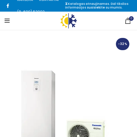
⏳ Katalogas atnaujinamas. Dėl tikslios
informacijos
susisiekite
su mumis.
(8-699) 52002
0
-32%